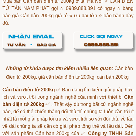
Mua bán Cân bàn điện tử 200kg ở tại Hà Nội ⭐ CÂN ĐIỆN
TỬ TÂN NAM PHÁT gọi ⭐ 0989.888.891 có ngay ⭐ bảng
báo giá Cân bàn 200kg giá rẻ ⭐ ưu đãi lớn ⭐ bảo hành đầy
đủ.
Những từ khóa được tìm kiếm nhiều liên quan:
Cân bàn
điện tử 200kg, giá cân bàn điện tử 200kg, cân bàn 200kg
Cân bàn điện tử 200kg
✅ Bạn đang tìm kiếm giải pháp hữu
ích và vượt trội trong ngành nghề của mình với thiết bị
Cân
bàn điện tử 200kg
✅ . Thật vậy dù trong bất cứ ngành nghề
nào, để có thể chiến thắng đối thủ thì chúng ta luôn cần tới ít
nhất là một giải pháp tối ưu và vượt trối so với đối thủ, về lâu
về dài chúng ta sẽ cần có giải pháp tổng thể và lâu dài. Đến
với sản phẩm Cân bàn 200kg của ✅
Công ty TNHH Sản