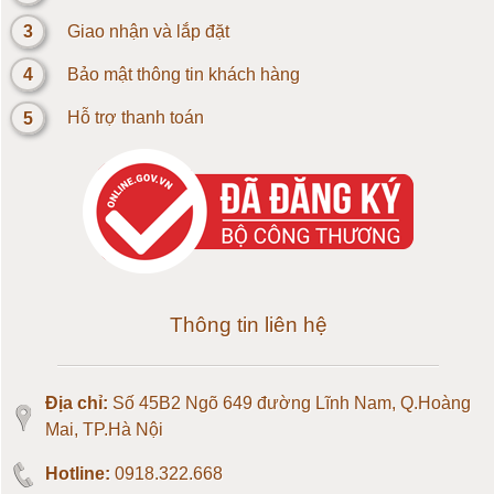
Loadcell 5kg
3
Giao nhận và lắp đặt
4
Bảo mật thông tin khách hàng
Loadcell 10kg
5
Hỗ trợ thanh toán
Loadcell 20kg
Loadcell 30kg
Loadcell 50kg
Loadcell 100kg
Thông tin liên hệ
Loadcell 150kg
Địa chỉ:
Số 45B2 Ngõ 649 đường Lĩnh Nam, Q.Hoàng
Loadcell 200kg
Mai, TP.Hà Nội
Hotline:
0918.322.668
Loadcell 300kg