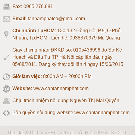
Fax:
0965.278.881
Loadcell 500kg
Email:
tannamphatco@gmail.com
Loadcell 1 tấn
Chi nhánh TpHCM:
130-132 Hồng Hà, P.9, Q.Phú
Nhuận, Tp.HCM - Liên hệ: 0938370979 Mr. Quang
Loadcell 2 tấn
Giấy chứng nhận ĐKKD số: 0105436996 do Sở Kế
Hoạch và Đầu Tư TP Hà Nội cấp lần đầu ngày
Loadcell 3 tấn
05/08/2011. Đăng ký thay đổi lần 4 ngày 15/06/2015
Giờ làm việc:
8:00h AM – 20:00h PM
Loadcell 5 tấn
Website:
www.cantannamphat.com
Loadcell 10 tấn
Chịu trách nhiệm nội dung
Nguyễn Thị Mai Quyên
Loadcell 20 tấn
Bản quyền nội dung website www.cantannamphat.com
Loadcell 30 tấn
Thiết kế & Dịch vụ SEO website bởi Hiệp
0976.137.019