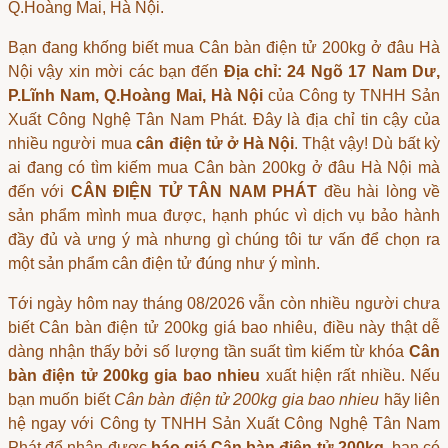
Q.Hoàng Mai, Hà Nội.
Bạn đang khống biết
mua Cân bàn điện tử 200kg ở đâu Hà
Nội
vậy xin mời các bạn đến
Địa chỉ: 24 Ngõ 17 Nam Dư,
P.Lĩnh Nam, Q.Hoàng Mai, Hà Nội
của Công ty TNHH Sản
Xuất Công Nghệ Tân Nam Phát. Đây là địa chỉ tin cậy của
nhiều người mua
cân điện tử ở Hà Nội
. Thật vậy! Dù bất kỳ
ai đang có tìm kiếm
mua Cân bàn 200kg ở đâu Hà Nội
mà
đến với
CÂN ĐIỆN TỬ TÂN NAM PHÁT
đều hài lòng về
sản phẩm mình mua được, hạnh phúc vì dịch vụ bảo hành
đầy đủ và ưng ý mà nhưng gì chúng tôi tư vấn để chọn ra
một sản phẩm
cân điện tử
đúng như ý mình.
Tới ngày hôm nay tháng 08/2026 vẫn còn nhiều người chưa
biết
Cân bàn điện tử 200kg giá bao nhiêu
, điều này thật dễ
dàng nhận thấy bởi số lượng tần suất tìm kiếm từ khóa
Cân
bàn điện tử 200kg gia bao nhieu
xuất hiện rất nhiều. Nếu
bạn muốn biết
Cân bàn điện tử 200kg gia bao nhieu
hãy liên
hệ ngay với Công ty TNHH Sản Xuất Công Nghệ Tân Nam
Phát để nhận được
báo giá Cân bàn điện tử 200kg
, bạn có