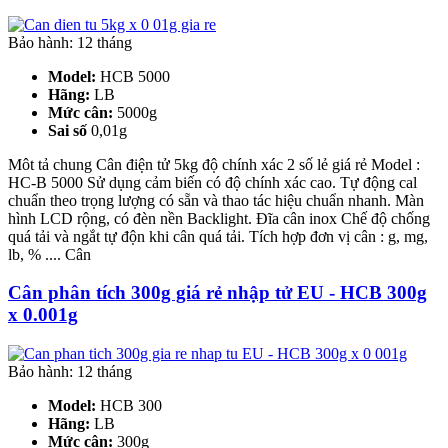
Bảo hành: 12 tháng
Model:
HCB 5000
Hãng:
LB
Mức cân:
5000g
Sai số
0,01g
Môt tả chung Cân điện tử 5kg độ chính xác 2 số lẻ giá rẻ Model :
HC-B 5000 Sử dụng cảm biến có độ chính xác cao. Tự động cal
chuẩn theo trọng lượng có sẵn và thao tác hiệu chuẩn nhanh. Màn
hình LCD rộng, có đèn nền Backlight. Đĩa cân inox Chế độ chống
quá tải và ngắt tự độn khi cân quá tải. Tích hợp đơn vị cân : g, mg,
lb, % .... Cân
Cân phân tích 300g giá rẻ nhập tử EU - HCB 300g
x 0.001g
Bảo hành: 12 tháng
Model:
HCB 300
Hãng:
LB
Mức cân:
300g