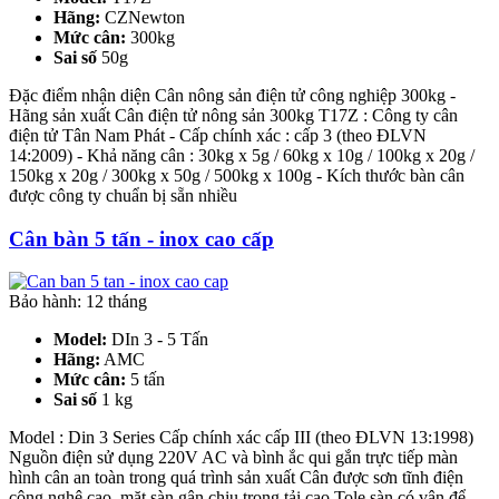
Hãng:
CZNewton
Mức cân:
300kg
Sai số
50g
Đặc điểm nhận diện Cân nông sản điện tử công nghiệp 300kg -
Hãng sản xuất Cân điện tử nông sản 300kg T17Z : Công ty cân
điện tử Tân Nam Phát - Cấp chính xác : cấp 3 (theo ĐLVN
14:2009) - Khả năng cân : 30kg x 5g / 60kg x 10g / 100kg x 20g /
150kg x 20g / 300kg x 50g / 500kg x 100g - Kích thước bàn cân
được công ty chuẩn bị sẵn nhiều
Cân bàn 5 tấn - inox cao cấp
Bảo hành: 12 tháng
Model:
DIn 3 - 5 Tấn
Hãng:
AMC
Mức cân:
5 tấn
Sai số
1 kg
Model : Din 3 Series Cấp chính xác cấp III (theo ĐLVN 13:1998)
Nguồn điện sử dụng 220V AC và bình ắc qui gắn trực tiếp màn
hình cân an toàn trong quá trình sản xuất Cân được sơn tĩnh điện
công nghệ cao, mặt sàn gân chịu trọng tải cao Tole sàn có vân để