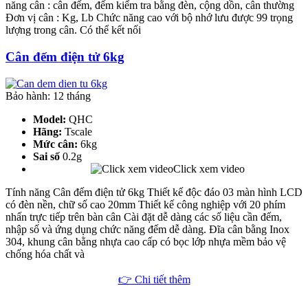
năng cân : cân đếm, đếm kiểm tra bằng đèn, cộng dồn, cân thường
Đơn vị cân : Kg, Lb Chức năng cao với bộ nhớ lưu được 99 trọng
lượng trong cân. Có thể kết nối
Cân đếm điện tử 6kg
Bảo hành: 12 tháng
Model:
QHC
Hãng:
Tscale
Mức cân:
6kg
Sai số
0.2g
Click xem video
Tính năng Cân đếm điện tử 6kg Thiết kế độc đáo 03 màn hình LCD
có đèn nền, chữ số cao 20mm Thiết kế công nghiệp với 20 phím
nhấn trực tiếp trên bàn cân Cài đặt dễ dàng các số liệu cần đếm,
nhập số và ứng dụng chức năng đếm dễ dàng. Đĩa cân bằng Inox
304, khung cân bằng nhựa cao cấp có bọc lớp nhựa mềm bảo vệ
chống hóa chất và
👉 Chi tiết thêm