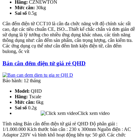
Hãng:
CZNEWTON
Mức cân:
30kg
Sai số
0.5g
Cân đếm điện tử CCT10 là cân đa chức năng với độ chính xác rất
cao, đạt các tiêu chuẩn CE, ISO...Thiết kế chắc chắn và đơn giản dễ
sử dụng là lý tưởng cho nhiều ứng dụng khác nhau, các tính năng
thông dụng như: cân đếm sản phẩm, cân trọng lượng, cân kiểm tra.
Các ứng dụng cụ thể như cân đếm linh kiện điện tử, cân đếm
bulong, ốc vít
Bán cân đếm điện tử giá rẻ QHD
Bảo hành: 12 tháng
Model:
QHD
Hãng:
Tscale
Mức cân:
6kg
Sai số
0.2g
Click xem video
Tính năng Bán cân đếm điện tử giá rẻ QHD Độ phân giải :
1/1.000.000 Kích thước bàn cân : 230 x 300mm Nguồn điện : AC
Adaptor 220V và bình khô hoạt động liên tục 50 giờ. Các chức