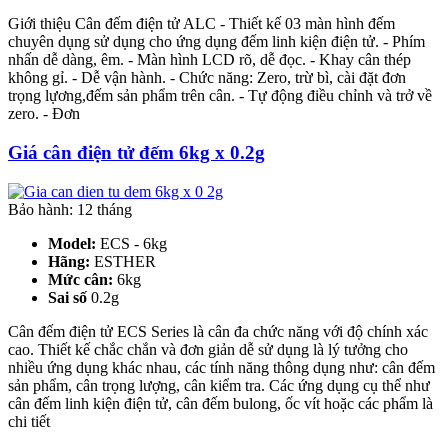
Giới thiệu Cân đếm điện tử ALC - Thiết kế 03 màn hình đếm
chuyên dụng sử dụng cho ứng dụng đếm linh kiện điện tử. - Phím
nhấn dễ dàng, êm. - Màn hình LCD rõ, dễ đọc. - Khay cân thép
không gỉ. - Dễ vận hành. - Chức năng: Zero, trừ bì, cài đặt đơn
trọng lựơng,đếm sản phẩm trên cân. - Tự động điều chỉnh và trở về
zero. - Đơn
Giá cân điện tử đếm 6kg x 0.2g
Bảo hành: 12 tháng
Model:
ECS - 6kg
Hãng:
ESTHER
Mức cân:
6kg
Sai số
0.2g
Cân đếm điện tử ECS Series là cân đa chức năng với độ chính xác
cao. Thiết kế chắc chắn và đơn giản dễ sử dụng là lý tưởng cho
nhiều ứng dụng khác nhau, các tính năng thông dụng như: cân đếm
sản phẩm, cân trọng lượng, cân kiểm tra. Các ứng dụng cụ thể như
cân đếm linh kiện điện tử, cân đếm bulong, ốc vít hoặc các phẩm là
chi tiết