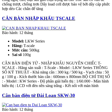
chống trượt, chống trơn Dây load cell được bảo vệ bởi dây cáp phức
hợp dẻo Các chân đế tăng
CÂN BÀN NHẬP KHẨU TSCALE
Bảo hành: 12 tháng
Model:
LKW Series
Hãng:
T-scale
Mức cân:
500kg
Sai số
100g
CÂN BÀN ĐIỆN TỬ - NHẬP KHẨU NGUYÊN CHIẾC T-
SCALE - Hãng sản xuất : T-Scale - Model : LKW Series THÔNG
SỐ KỸ THUẬT - Khả năng cân : 300 kg / 500 kg - Vạch chia : 50
g / 100 g - Kích thước bàn cân : 600mm x 800mm BỘ CHỈ THỊ SỐ
: - Model : KW Series - Độ phân giải hiển thị : 1/60.000 - Màn hình
hiển thị : LCD với đèn nền sáng trắng - Kết nối với màn hình
Cân bàn điện tử Đài Loan SKW-30
Bảo hành: 12 tháng