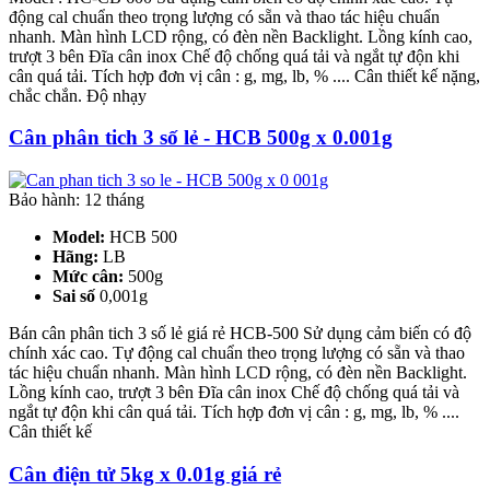
động cal chuẩn theo trọng lượng có sẵn và thao tác hiệu chuẩn
nhanh. Màn hình LCD rộng, có đèn nền Backlight. Lồng kính cao,
trượt 3 bên Đĩa cân inox Chế độ chống quá tải và ngắt tự độn khi
cân quá tải. Tích hợp đơn vị cân : g, mg, lb, % .... Cân thiết kế nặng,
chắc chắn. Độ nhạy
Cân phân tich 3 số lẻ - HCB 500g x 0.001g
Bảo hành: 12 tháng
Model:
HCB 500
Hãng:
LB
Mức cân:
500g
Sai số
0,001g
Bán cân phân tich 3 số lẻ giá rẻ HCB-500 Sử dụng cảm biến có độ
chính xác cao. Tự động cal chuẩn theo trọng lượng có sẵn và thao
tác hiệu chuẩn nhanh. Màn hình LCD rộng, có đèn nền Backlight.
Lồng kính cao, trượt 3 bên Đĩa cân inox Chế độ chống quá tải và
ngắt tự độn khi cân quá tải. Tích hợp đơn vị cân : g, mg, lb, % ....
Cân thiết kế
Cân điện tử 5kg x 0.01g giá rẻ