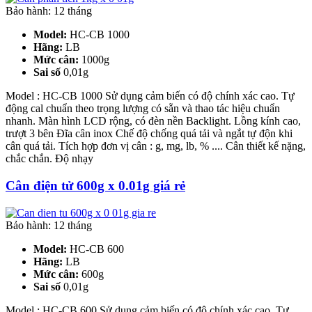
Bảo hành: 12 tháng
Model:
HC-CB 1000
Hãng:
LB
Mức cân:
1000g
Sai số
0,01g
Model : HC-CB 1000 Sử dụng cảm biến có độ chính xác cao. Tự
động cal chuẩn theo trọng lượng có sẵn và thao tác hiệu chuẩn
nhanh. Màn hình LCD rộng, có đèn nền Backlight. Lồng kính cao,
trượt 3 bên Đĩa cân inox Chế độ chống quá tải và ngắt tự độn khi
cân quá tải. Tích hợp đơn vị cân : g, mg, lb, % .... Cân thiết kế nặng,
chắc chắn. Độ nhạy
Cân điện tử 600g x 0.01g giá rẻ
Bảo hành: 12 tháng
Model:
HC-CB 600
Hãng:
LB
Mức cân:
600g
Sai số
0,01g
Model : HC-CB 600 Sử dụng cảm biến có độ chính xác cao. Tự