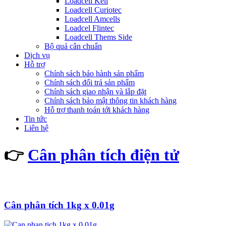
Loadcell Keli
Loadcell Curiotec
Loadcell Amcells
Loadcel Flintec
Loadcell Thems Side
Bộ quả cân chuẩn
Dịch vụ
Hỗ trợ
Chính sách bảo hành sản phẩm
Chính sách đổi trả sản phẩm
Chính sách giao nhận và lắp đặt
Chính sách bảo mật thông tin khách hàng
Hỗ trợ thanh toán tới khách hàng
Tin tức
Liên hệ
👉
Cân phân tích điện tử
Cân phân tích 1kg x 0.01g