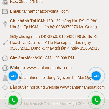
Fax:
0965.278.881
Loadcell 500kg
Email:
tannamphatco@gmail.com
Loadcell 1 tấn
Chi nhánh TpHCM:
130-132 Hồng Hà, P.9, Q.Phú
Nhuận, Tp.HCM - Liên hệ: 0938370979 Mr. Quang
Loadcell 2 tấn
Giấy chứng nhận ĐKKD số: 0105436996 do Sở Kế
Hoạch và Đầu Tư TP Hà Nội cấp lần đầu ngày
Loadcell 3 tấn
05/08/2011. Đăng ký thay đổi lần 4 ngày 15/06/2015
Giờ làm việc:
8:00h AM – 20:00h PM
Loadcell 5 tấn
Website:
www.cantannamphat.com
Loadcell 10 tấn
Chịu trách nhiệm nội dung
Nguyễn Thị Mai Quyên
Loadcell 20 tấn
Bản quyền nội dung website www.cantannamphat.com
Loadcell 30 tấn
Thiết kế & Dịch vụ SEO website bởi Hiệp
0976.137.019