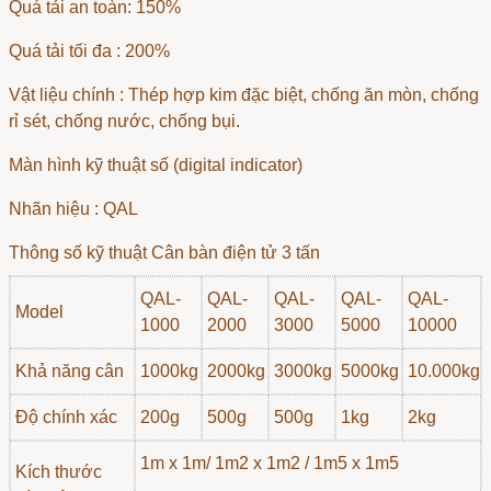
Quá tải an toàn: 150%
Quá tải tối đa : 200%
Vật liệu chính : Thép hợp kim đặc biệt, chống ăn mòn, chống
rỉ sét, chống nước, chống bụi.
Màn hình kỹ thuật số (digital indicator)
Nhãn hiệu : QAL
Thông số kỹ thuật Cân bàn điện tử 3 tấn
QAL-
QAL-
QAL-
QAL-
QAL-
Model
1000
2000
3000
5000
10000
Khả năng cân
1000kg
2000kg
3000kg
5000kg
10.000kg
Độ chính xác
200g
500g
500g
1kg
2kg
1m x 1m/ 1m2 x 1m2 / 1m5 x 1m5
Kích thước