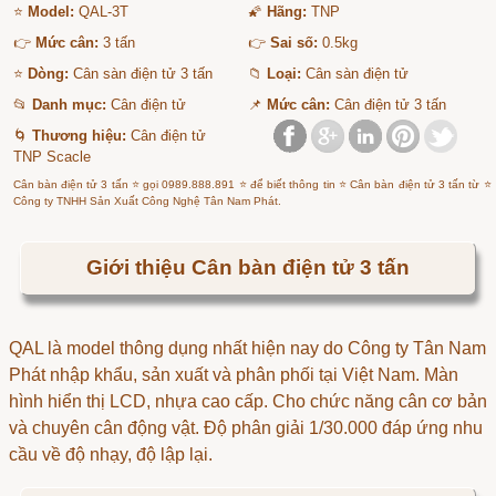
⭐
Model:
QAL-3T
🌠
Hãng:
TNP
👉
Mức cân:
3 tấn
👉
Sai số:
0.5kg
⭐
Dòng:
Cân sàn điện tử 3 tấn
📁
Loại:
Cân sàn điện tử
📂
Danh mục:
Cân điện tử
📌
Mức cân:
Cân điện tử 3 tấn
🌀
Thương hiệu:
Cân điện tử
TNP Scacle
Cân bàn điện tử 3 tấn ⭐ gọi 0989.888.891 ⭐ để biết thông tin ⭐ Cân bàn điện tử 3 tấn từ ⭐
Công ty TNHH Sản Xuất Công Nghệ Tân Nam Phát.
Giới thiệu Cân bàn điện tử 3 tấn
QAL là model thông dụng nhất hiện nay do Công ty Tân Nam
Phát nhập khẩu, sản xuất và phân phối tại Việt Nam. Màn
hình hiển thị LCD, nhựa cao cấp. Cho chức năng cân cơ bản
và chuyên cân động vật. Độ phân giải 1/30.000 đáp ứng nhu
cầu về độ nhạy, độ lập lại.