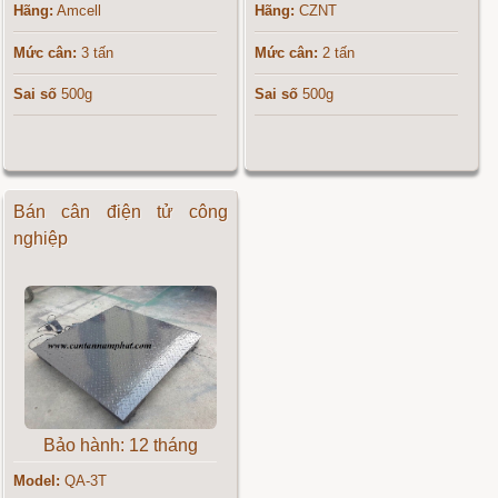
Hãng:
Amcell
Hãng:
CZNT
Mức cân:
3 tấn
Mức cân:
2 tấn
Sai số
500g
Sai số
500g
Bán cân điện tử công
nghiệp
Bảo hành: 12 tháng
Model:
QA-3T