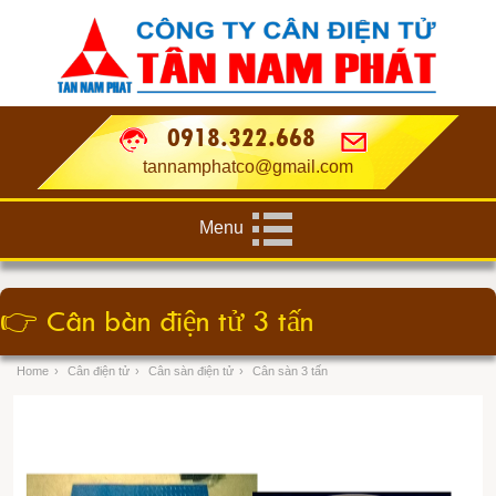
0918.322.668
tannamphatco@gmail.com
Menu
👉
Cân bàn điện tử 3 tấn
Home
›
Cân điện tử
›
Cân sàn điện tử
›
Cân sàn 3 tấn