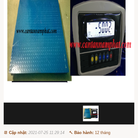
📆
Cập nhật:
2021-07-25 11:29:14
🔨
Bảo hành:
12 tháng