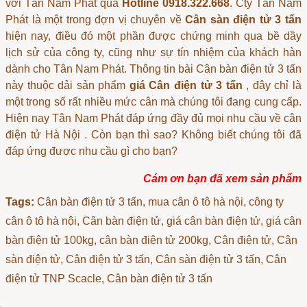
với Tân Nam Phát qua
Hotline 0918.322.668
. Cty Tân Nam
Phát là một trong đợn vị chuyên về
Cân sàn điện tử 3 tấn
hiện nay, điều đó một phần được chứng minh qua bề dầy
lịch sử của công ty, cũng như sự tín nhiệm của khách hàn
dành cho Tân Nam Phát. Thông tin bài Cân bàn điện tử 3 tấn
này thuộc dải sản phẩm
giá Cân điện tử 3 tấn
, đây chỉ là
một trong số rất nhiều mức cân mà chúng tôi đang cung cấp.
Hiện nay Tân Nam Phát đáp ứng đầy đủ mọi nhu cầu về
cân
điện tử Hà Nội
. Còn bạn thì sao? Không biết chúng tôi đã
đáp ứng được nhu cầu gì cho bạn?
Cám ơn bạn đã xem sản phẩm
Tags:
Cân bàn điện tử 3 tấn
, mua cân ô tô hà nội, công ty
cân ô tô hà nội, Cân bàn điện tử, giá cân bàn điện tử, giá cân
bàn điện tử 100kg, cân bàn điện tử 200kg, Cân điện tử, Cân
sàn điện tử, Cân điện tử 3 tấn, Cân sàn điện tử 3 tấn, Cân
điện tử TNP Scacle, Cân bàn điện tử 3 tấn