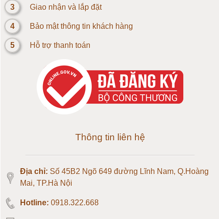
Loadcell 5kg
3
Giao nhận và lắp đặt
4
Bảo mật thông tin khách hàng
Loadcell 10kg
5
Hỗ trợ thanh toán
Loadcell 20kg
Loadcell 30kg
Loadcell 50kg
Loadcell 100kg
Thông tin liên hệ
Loadcell 150kg
Địa chỉ:
Số 45B2 Ngõ 649 đường Lĩnh Nam, Q.Hoàng
Loadcell 200kg
Mai, TP.Hà Nội
Hotline:
0918.322.668
Loadcell 300kg