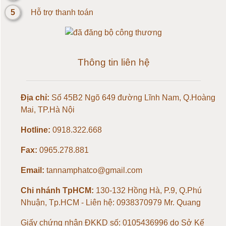
5
Hỗ trợ thanh toán
Loadcell 20kg
Loadcell 30kg
Thông tin liên hệ
Loadcell 50kg
Địa chỉ:
Số 45B2 Ngõ 649 đường Lĩnh Nam, Q.Hoàng
Loadcell 100kg
Mai, TP.Hà Nội
Loadcell 150kg
Hotline:
0918.322.668
Fax:
0965.278.881
Loadcell 200kg
Email:
tannamphatco@gmail.com
Loadcell 300kg
Chi nhánh TpHCM:
130-132 Hồng Hà, P.9, Q.Phú
Nhuận, Tp.HCM - Liên hệ: 0938370979 Mr. Quang
Loadcell 500kg
Giấy chứng nhận ĐKKD số: 0105436996 do Sở Kế