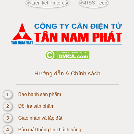
Cân điện tử 120 tấn
Cân điện tử 150 tấn
Loadcell 300g
Loadcell 500g
Loadcell 1kg
Hướng dẫn & Chính sách
Cảm biến Loadcell 2kg
1
Bảo hành sản phẩm
Loadcell 3kg
2
Đôi trả sản phẩm
Loadcell 5kg
3
Giao nhận và lắp đặt
4
Bảo mật thông tin khách hàng
Loadcell 10kg