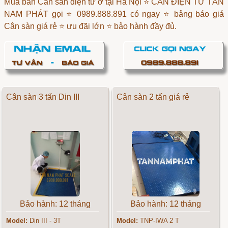
Mua bán Cân sàn điện tử ở tại Hà Nội ⭐ CÂN ĐIỆN TỬ TÂN
NAM PHÁT gọi ⭐ 0989.888.891 có ngay ⭐ bảng báo giá
Cân sàn giá rẻ ⭐ ưu đãi lớn ⭐ bảo hành đầy đủ.
Cân sàn 3 tấn Din III
Cân sàn 2 tấn giá rẻ
Bảo hành: 12 tháng
Bảo hành: 12 tháng
Model:
Din III - 3T
Model:
TNP-IWA 2 T