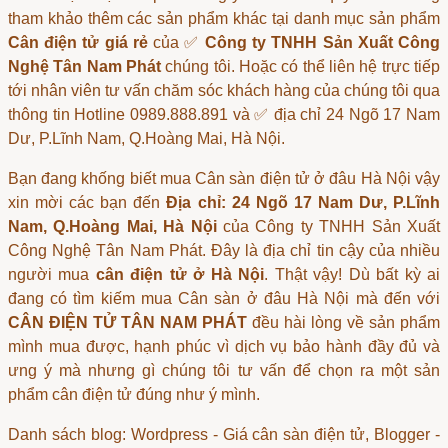
tham khảo thêm các sản phẩm khác tại danh mục sản phẩm
Cân điện tử giá rẻ
của ✅
Công ty TNHH Sản Xuất Công
Nghệ Tân Nam Phát
chúng tôi. Hoặc có thể liên hệ trực tiếp
tới nhân viên tư vấn chăm sóc khách hàng của chúng tôi qua
thông tin Hotline 0989.888.891 và ✅ địa chỉ 24 Ngõ 17 Nam
Dư, P.Lĩnh Nam, Q.Hoàng Mai, Hà Nội.
Bạn đang khống biết
mua Cân sàn điện tử ở đâu Hà Nội
vậy
xin mời các bạn đến
Địa chỉ: 24 Ngõ 17 Nam Dư, P.Lĩnh
Nam, Q.Hoàng Mai, Hà Nội
của Công ty TNHH Sản Xuất
Công Nghệ Tân Nam Phát. Đây là địa chỉ tin cậy của nhiều
người mua
cân điện tử ở Hà Nội
. Thật vậy! Dù bất kỳ ai
đang có tìm kiếm
mua Cân sàn ở đâu Hà Nội
mà đến với
CÂN ĐIỆN TỬ TÂN NAM PHÁT
đều hài lòng về sản phẩm
mình mua được, hạnh phúc vì dịch vụ bảo hành đầy đủ và
ưng ý mà nhưng gì chúng tôi tư vấn để chọn ra một sản
phẩm
cân điện tử
đúng như ý mình.
Danh sách blog: Wordpress -
Giá cân sàn điện tử
, Blogger -