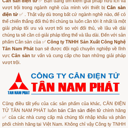
Cân sàn điện tử
✅ Bạn đang tìm kiếm giải pháp hữu ích và
vượt trội trong ngành nghề của mình với thiết bị
Cân sàn
điện tử
✅ . Thật vậy dù trong bất cứ ngành nghề nào, để có
thể chiến thắng đối thủ thì chúng ta luôn cần tới ít nhất là một
giải pháp tối ưu và vượt trối so với đối thủ, về lâu về dài
chúng ta sẽ cần có giải pháp tổng thể và lâu dài. Đến với sản
phẩm Cân sàn của ✅
Công ty TNHH Sản Xuất Công Nghệ
Tân Nam Phát
bạn sẽ được đội ngũ chuyên nghiệp về lĩnh
vực
Cân sàn
tư vấn và cung cấp cho bạn những giải pháp
vượt trội.
Cũng điều tất yếu của các sản phẩm của khác, CÂN ĐIỆN
TỬ TÂN NAM PHÁT luôn
bán Cân sàn điện tử
chính hãng
✅ của các nhà cung cấp mà chúng tôi nhập khẩu và phân
phối chính hãng tại Việt Nam. Không chỉ vậy Công ty TNHH