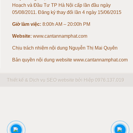
Loadcell 1 tấn
Hoạch và Đầu Tư TP Hà Nội cấp lần đầu ngày
05/08/2011. Đăng ký thay đổi lần 4 ngày 15/06/2015
Loadcell 2 tấn
Giờ làm việc:
8:00h AM – 20:00h PM
Loadcell 3 tấn
Website:
www.cantannamphat.com
Chịu trách nhiệm nội dung
Nguyễn Thị Mai Quyên
Loadcell 5 tấn
Bản quyền nội dung website www.cantannamphat.com
Loadcell 10 tấn
Thiết kế & Dịch vụ SEO website bởi Hiệp
0976.137.019
Loadcell 20 tấn
Loadcell 30 tấn
Loadcell 40 tấn
Loadcell 50 tấn