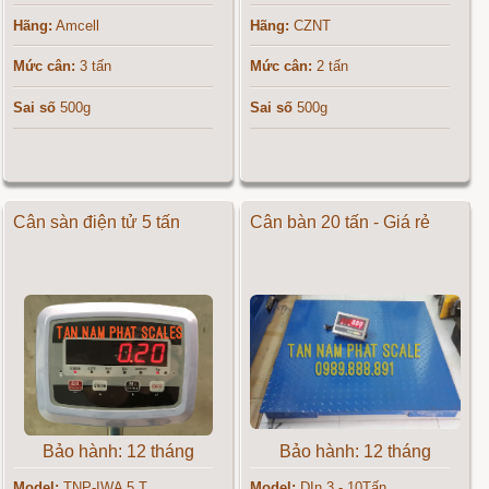
Hãng:
Amcell
Hãng:
CZNT
Mức cân:
3 tấn
Mức cân:
2 tấn
Sai số
500g
Sai số
500g
Cân sàn điện tử 5 tấn
Cân bàn 20 tấn - Giá rẻ
Bảo hành: 12 tháng
Bảo hành: 12 tháng
Model:
TNP-IWA 5 T
Model:
DIn 3 - 10Tấn