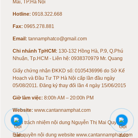
Mai, TP.Hà Nội
Loadcell 150kg
Hotline:
0918.322.668
Fax:
0965.278.881
Loadcell 200kg
Email:
tannamphatco@gmail.com
Loadcell 300kg
Chi nhánh TpHCM:
130-132 Hồng Hà, P.9, Q.Phú
Nhuận, Tp.HCM - Liên hệ: 0938370979 Mr. Quang
Loadcell 500kg
Giấy chứng nhận ĐKKD số: 0105436996 do Sở Kế
Loadcell 1 tấn
Hoạch và Đầu Tư TP Hà Nội cấp lần đầu ngày
05/08/2011. Đăng ký thay đổi lần 4 ngày 15/06/2015
Loadcell 2 tấn
Giờ làm việc:
8:00h AM – 20:00h PM
Loadcell 3 tấn
Website:
www.cantannamphat.com
Chịu trách nhiệm nội dung
Nguyễn Thị Mai Quyên
Loadcell 5 tấn
Bản quyền nội dung website www.cantannamphat.com