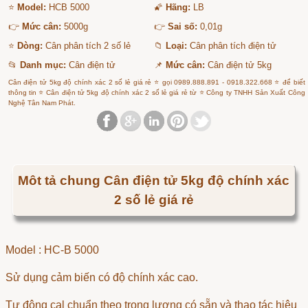
⭐
Model:
HCB 5000
🌠
Hãng:
LB
👉
Mức cân:
5000g
👉
Sai số:
0,01g
⭐
Dòng:
Cân phân tích 2 số lẻ
📁
Loại:
Cân phân tích điện tử
📂
Danh mục:
Cân điện tử
📌
Mức cân:
Cân điện tử 5kg
Cân điện tử 5kg độ chính xác 2 số lẻ giá rẻ ⭐ gọi 0989.888.891 - 0918.322.668 ⭐ để biết
thông tin ⭐ Cân điện tử 5kg độ chính xác 2 số lẻ giá rẻ từ ⭐ Công ty TNHH Sản Xuất Công
Nghệ Tân Nam Phát.
Môt tả chung Cân điện tử 5kg độ chính xác
2 số lẻ giá rẻ
Model : HC-B 5000
Sử dụng cảm biến có độ chính xác cao.
Tự động cal chuẩn theo trọng lượng có sẵn và thao tác hiệu