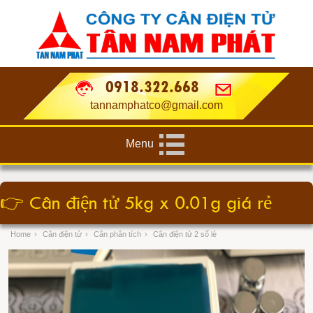
0918.322.668
tannamphatco@gmail.com
Menu
👉
Cân điện tử 5kg x 0.01g giá rẻ
Home
›
Cân điện tử
›
Cân phân tích
›
Cân điện tử 2 số lẻ