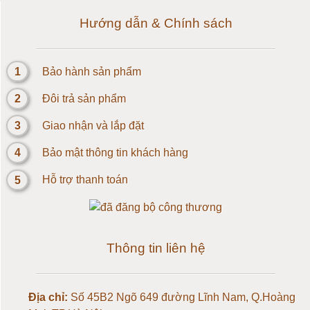
Loadcell 1kg
Hướng dẫn & Chính sách
Cảm biến Loadcell 2kg
1
Bảo hành sản phẩm
Loadcell 3kg
2
Đôi trả sản phẩm
Loadcell 5kg
3
Giao nhận và lắp đặt
4
Bảo mật thông tin khách hàng
Loadcell 10kg
5
Hỗ trợ thanh toán
Loadcell 20kg
Loadcell 30kg
Thông tin liên hệ
Loadcell 50kg
Địa chỉ:
Số 45B2 Ngõ 649 đường Lĩnh Nam, Q.Hoàng
Loadcell 100kg