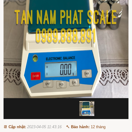
📆
Cập nhật:
2023-04-05 11:43:16
🔨
Bảo hành:
12 tháng