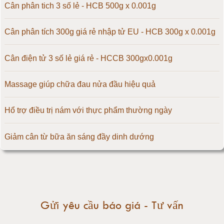
Cân điện tử 60kg
Cân phân tich 3 số lẻ - HCB 500g x 0.001g
Cân điện tử 100kg
Cân phân tích 300g giá rẻ nhập tử EU - HCB 300g x 0.001g
Cân điện tử 150kg
Cân điện tử 3 số lẻ giá rẻ - HCCB 300gx0.001g
Cân điện tử 200kg
Massage giúp chữa đau nửa đầu hiệu quả
Cân điện tử 300kg
Hổ trợ điều trị nám với thực phẩm thường ngày
Cân điện tử 500kg
Giảm cân từ bữa ăn sáng đầy dinh dướng
Cân điện tử 1000kg
Tăng tốc độ chạy giúp giảm cân cực kì nhanh
Cân điện tử 2000kg
Trứng luộc là thực phẩm giảm cân đơn giản
Gửi yêu cầu báo giá - Tư vấn
Cân điện tử 3000kg