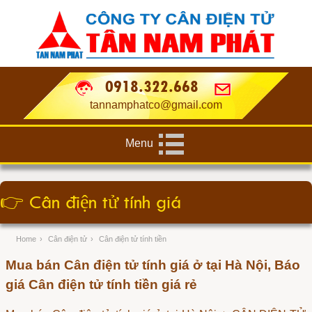
0918.322.668
tannamphatco@gmail.com
Menu
👉
Cân điện tử tính giá
Home
›
Cân điện tử
›
Cân điện tử tính tiền
Mua bán Cân điện tử tính giá ở tại Hà Nội, Báo
giá Cân điện tử tính tiền giá rẻ