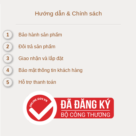
Loadcell 1kg
Hướng dẫn & Chính sách
Cảm biến Loadcell 2kg
1
Bảo hành sản phẩm
Loadcell 3kg
2
Đôi trả sản phẩm
Loadcell 5kg
3
Giao nhận và lắp đặt
4
Bảo mật thông tin khách hàng
Loadcell 10kg
5
Hỗ trợ thanh toán
Loadcell 20kg
Loadcell 30kg
Loadcell 50kg
Loadcell 100kg