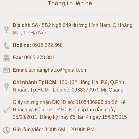
Thông tin liên hệ
Loadcell 150kg
Địa chỉ:
Số 45B2 Ngõ 649 đường Lĩnh Nam, Q.Hoàng
Loadcell 200kg
Mai, TP.Hà Nội
Hotline:
0918.322.668
Loadcell 300kg
Fax:
0965.278.881
Loadcell 500kg
Email:
tannamphatco@gmail.com
Loadcell 1 tấn
Chi nhánh TpHCM:
130-132 Hồng Hà, P.9, Q.Phú
Nhuận, Tp.HCM - Liên hệ: 0938370979 Mr. Quang
Loadcell 2 tấn
Giấy chứng nhận ĐKKD số: 0105436996 do Sở Kế
Hoạch và Đầu Tư TP Hà Nội cấp lần đầu ngày
Loadcell 3 tấn
05/08/2011. Đăng ký thay đổi lần 4 ngày 15/06/2015
Giờ làm việc:
8:00h AM – 20:00h PM
Loadcell 5 tấn