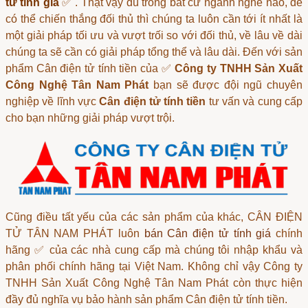
tử tính giá
✅ . Thật vậy dù trong bất cứ ngành nghề nào, để
có thể chiến thắng đối thủ thì chúng ta luôn cần tới ít nhất là
một giải pháp tối ưu và vượt trối so với đối thủ, về lâu về dài
chúng ta sẽ cần có giải pháp tổng thể và lâu dài. Đến với sản
phẩm
Cân điện tử tính tiền
của ✅
Công ty TNHH Sản Xuất
Công Nghệ Tân Nam Phát
bạn sẽ được đội ngũ chuyên
nghiệp về lĩnh vực
Cân điện tử tính tiền
tư vấn và cung cấp
cho bạn những giải pháp vượt trội.
Cũng điều tất yếu của các sản phẩm của khác, CÂN ĐIỆN
TỬ TÂN NAM PHÁT luôn
bán Cân điện tử tính giá
chính
hãng ✅ của các nhà cung cấp mà chúng tôi nhập khẩu và
phân phối chính hãng tại Việt Nam. Không chỉ vậy Công ty
TNHH Sản Xuất Công Nghệ Tân Nam Phát còn thực hiện
đầy đủ nghĩa vụ bảo hành sản phẩm Cân điện tử tính tiền.