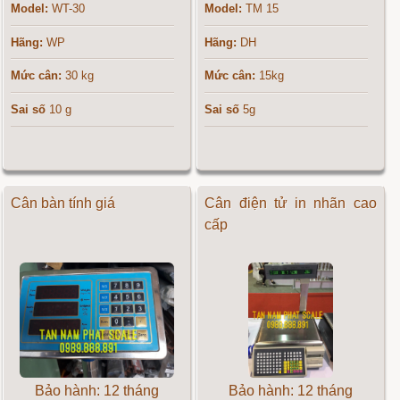
Model:
WT-30
Model:
TM 15
Hãng:
WP
Hãng:
DH
Mức cân:
30 kg
Mức cân:
15kg
Sai số
10 g
Sai số
5g
Cân bàn tính giá
Cân điện tử in nhãn cao
cấp
Bảo hành: 12 tháng
Bảo hành: 12 tháng