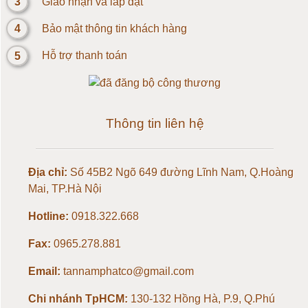
3
Giao nhận và lắp đặt
4
Bảo mật thông tin khách hàng
Loadcell 10kg
5
Hỗ trợ thanh toán
Loadcell 20kg
Loadcell 30kg
Thông tin liên hệ
Loadcell 50kg
Địa chỉ:
Số 45B2 Ngõ 649 đường Lĩnh Nam, Q.Hoàng
Loadcell 100kg
Mai, TP.Hà Nội
Loadcell 150kg
Hotline:
0918.322.668
Fax:
0965.278.881
Loadcell 200kg
Email:
tannamphatco@gmail.com
Loadcell 300kg
Chi nhánh TpHCM:
130-132 Hồng Hà, P.9, Q.Phú