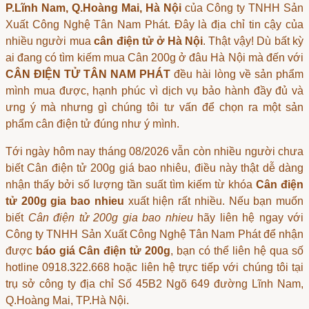
P.Lĩnh Nam, Q.Hoàng Mai, Hà Nội
của Công ty TNHH Sản
Xuất Công Nghệ Tân Nam Phát. Đây là địa chỉ tin cậy của
nhiều người mua
cân điện tử ở Hà Nội
. Thật vậy! Dù bất kỳ
ai đang có tìm kiếm
mua Cân 200g ở đâu Hà Nội
mà đến với
CÂN ĐIỆN TỬ TÂN NAM PHÁT
đều hài lòng về sản phẩm
mình mua được, hạnh phúc vì dịch vụ bảo hành đầy đủ và
ưng ý mà nhưng gì chúng tôi tư vấn để chọn ra một sản
phẩm
cân điện tử
đúng như ý mình.
Tới ngày hôm nay tháng 08/2026 vẫn còn nhiều người chưa
biết
Cân điện tử 200g giá bao nhiêu
, điều này thật dễ dàng
nhận thấy bởi số lượng tần suất tìm kiếm từ khóa
Cân điện
tử 200g gia bao nhieu
xuất hiện rất nhiều. Nếu bạn muốn
biết
Cân điện tử 200g gia bao nhieu
hãy liên hệ ngay với
Công ty TNHH Sản Xuất Công Nghệ Tân Nam Phát để nhận
được
báo giá Cân điện tử 200g
, bạn có thể liên hệ qua số
hotline 0918.322.668 hoặc liên hệ trực tiếp với chúng tôi tại
trụ sở công ty địa chỉ Số 45B2 Ngõ 649 đường Lĩnh Nam,
Q.Hoàng Mai, TP.Hà Nội.