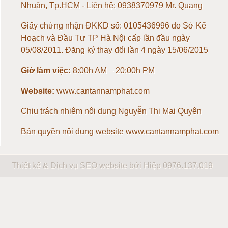
Nhuận, Tp.HCM - Liên hệ: 0938370979 Mr. Quang
Loadcell 500kg
Giấy chứng nhận ĐKKD số: 0105436996 do Sở Kế
Loadcell 1 tấn
Hoạch và Đầu Tư TP Hà Nội cấp lần đầu ngày
05/08/2011. Đăng ký thay đổi lần 4 ngày 15/06/2015
Loadcell 2 tấn
Giờ làm việc:
8:00h AM – 20:00h PM
Loadcell 3 tấn
Website:
www.cantannamphat.com
Chịu trách nhiệm nội dung
Nguyễn Thị Mai Quyên
Loadcell 5 tấn
Bản quyền nội dung website www.cantannamphat.com
Loadcell 10 tấn
Thiết kế & Dịch vụ SEO website bởi Hiệp
0976.137.019
Loadcell 20 tấn
Loadcell 30 tấn
Loadcell 40 tấn