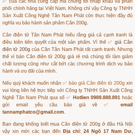
✅ của các nhà cung cấp mà chúng tôi nhập khẩu và phân
phối chính hãng tại Việt Nam. Không chỉ vậy Công ty TNHH
Sản Xuất Công Nghệ Tân Nam Phát còn thực hiện đầy đủ
nghĩa vụ bảo hành sản phẩm Cân 200g.
Cân điện tử Tân Nam Phát
hiểu rằng giá cả cạnh tranh là
điều kiện tiên quyết của một sản phẩm. Vì thế ✅
giá Cân
điện tử 200g
của Cân Tân Nam Phát rất cạnh tranh. Nhưng
thể vì bán
Cân điện tử 200g giá rẻ
mà chúng tôi làm giảm
chất lượng cũng như cắt bớt các chương trình dịch vụ bảo
hành và ưu đãi của mình.
Nếu quý khách muốn nhận ✅
báo giá Cân điện tử 200g
xin
vui lòng liên hệ trực tiếp với Công ty TNHH Sản Xuất Công
Nghệ Tân Nam Phát qua số ✅
Hotlien 0989.888.891
hoặc
gửi email yêu cầu báo giá về ✅
email
tannamphatco@gmail.com
.
Bạn đang khống biết
mua Cân điện tử 200g ở đâu Hà Nội
vậy xin mời các bạn đến
Địa chỉ: 24 Ngõ 17 Nam Dư,