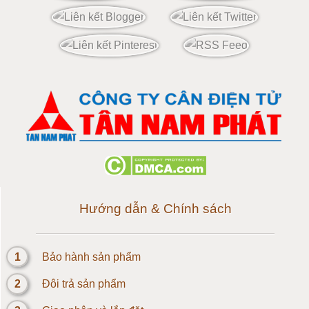
Cân điện tử 100 tấn
Cân điện tử 120 tấn
Cân điện tử 150 tấn
Loadcell 300g
Loadcell 500g
Loadcell 1kg
Hướng dẫn & Chính sách
Cảm biến Loadcell 2kg
1
Bảo hành sản phẩm
Loadcell 3kg
2
Đôi trả sản phẩm
Loadcell 5kg