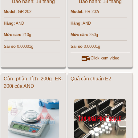
Bảo hành: 18 tháng
Bảo hành: 18 tháng
Model:
GR-202
Model:
HR-202i
Hãng:
AND
Hãng:
AND
Mức cân:
210g
Mức cân:
250g
Sai số
0.00001g
Sai số
0.00001g
Click xem video
Cân phân tích 200g EK-
Quả cân chuẩn E2
200i của AND