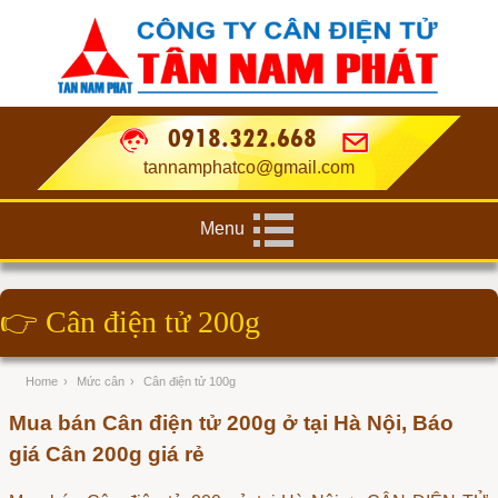
0918.322.668
tannamphatco@gmail.com
Menu
👉
Cân điện tử 200g
Home
›
Mức cân
›
Cân điện tử 100g
Mua bán Cân điện tử 200g ở tại Hà Nội, Báo
giá Cân 200g giá rẻ