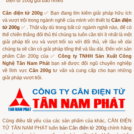
điện tử 200g giá bao nhiêu
Cân điện tử 200g
✅ Bạn đang tìm kiếm giải pháp hữu ích
và vượt trội trong ngành nghề của mình với thiết bị
Cân điện
tử 200g
✅ . Thật vậy dù trong bất cứ ngành nghề nào, để có
thể chiến thắng đối thủ thì chúng ta luôn cần tới ít nhất là một
giải pháp tối ưu và vượt trối so với đối thủ, về lâu về dài
chúng ta sẽ cần có giải pháp tổng thể và lâu dài. Đến với sản
phẩm
Cân 200g
của ✅
Công ty TNHH Sản Xuất Công
Nghệ Tân Nam Phát
bạn sẽ được đội ngũ chuyên nghiệp
về lĩnh vực
Cân 200g
tư vấn và cung cấp cho bạn những
giải pháp vượt trội.
Cũng điều tất yếu của các sản phẩm của khác, CÂN ĐIỆN
TỬ TÂN NAM PHÁT luôn
bán Cân điện tử 200g
chính hãng