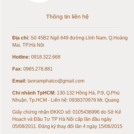
Loadcell 100kg
Thông tin liên hệ
Loadcell 150kg
Địa chỉ:
Số 45B2 Ngõ 649 đường Lĩnh Nam, Q.Hoàng
Loadcell 200kg
Mai, TP.Hà Nội
Hotline:
0918.322.668
Loadcell 300kg
Fax:
0965.278.881
Loadcell 500kg
Email:
tannamphatco@gmail.com
Loadcell 1 tấn
Chi nhánh TpHCM:
130-132 Hồng Hà, P.9, Q.Phú
Nhuận, Tp.HCM - Liên hệ: 0938370979 Mr. Quang
Loadcell 2 tấn
Giấy chứng nhận ĐKKD số: 0105436996 do Sở Kế
Hoạch và Đầu Tư TP Hà Nội cấp lần đầu ngày
Loadcell 3 tấn
05/08/2011. Đăng ký thay đổi lần 4 ngày 15/06/2015