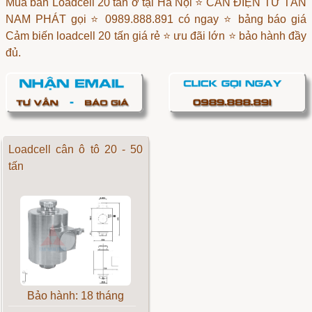
Mua bán Loadcell 20 tấn ở tại Hà Nội ⭐ CÂN ĐIỆN TỬ TÂN
NAM PHÁT gọi ⭐ 0989.888.891 có ngay ⭐ bảng báo giá
Cảm biến loadcell 20 tấn giá rẻ ⭐ ưu đãi lớn ⭐ bảo hành đầy
đủ.
Loadcell cân ô tô 20 - 50
tấn
Bảo hành: 18 tháng