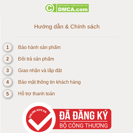
Loadcell 500g
Loadcell 1kg
Hướng dẫn & Chính sách
Cảm biến Loadcell 2kg
1
Bảo hành sản phẩm
Loadcell 3kg
2
Đôi trả sản phẩm
Loadcell 5kg
3
Giao nhận và lắp đặt
4
Bảo mật thông tin khách hàng
Loadcell 10kg
5
Hỗ trợ thanh toán
Loadcell 20kg
Loadcell 30kg
Loadcell 50kg