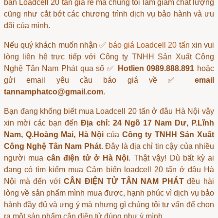
bán
Loadcell 20 tấn giá rẻ
mà chúng tôi làm giảm chất lượng
cũng như cắt bớt các chương trình dịch vụ bảo hành và ưu
đãi của mình.
Nếu quý khách muốn nhận ✅
báo giá Loadcell 20 tấn
xin vui
lòng liên hệ trực tiếp với Công ty TNHH Sản Xuất Công
Nghệ Tân Nam Phát qua số ✅
Hotlien 0989.888.891
hoặc
gửi email yêu cầu báo giá về ✅
email
tannamphatco@gmail.com
.
Bạn đang khống biết
mua Loadcell 20 tấn ở đâu Hà Nội
vậy
xin mời các bạn đến
Địa chỉ: 24 Ngõ 17 Nam Dư, P.Lĩnh
Nam, Q.Hoàng Mai, Hà Nội
của
Công ty TNHH Sản Xuất
Công Nghệ Tân Nam Phát
. Đây là địa chỉ tin cậy của nhiều
người mua
cân điện tử ở Hà Nội
. Thật vậy! Dù bất kỳ ai
đang có tìm kiếm
mua Cảm biến loadcell 20 tấn ở đâu Hà
Nội
mà đến với
CÂN ĐIỆN TỬ TÂN NAM PHÁT
đều hài
lòng về sản phẩm mình mua được, hạnh phúc vì dịch vụ bảo
hành đầy đủ và ưng ý mà nhưng gì chúng tôi tư vấn để chọn
ra một sản phẩm
cân điện tử
đúng như ý mình.