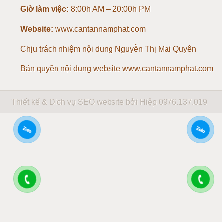
Giờ làm việc:
8:00h AM – 20:00h PM
Loadcell 5 tấn
Website:
www.cantannamphat.com
Loadcell 10 tấn
Chịu trách nhiệm nội dung
Nguyễn Thị Mai Quyên
Loadcell 20 tấn
Bản quyền nội dung website www.cantannamphat.com
Loadcell 30 tấn
Thiết kế & Dịch vụ SEO website bởi Hiệp
0976.137.019
Loadcell 40 tấn
Loadcell 50 tấn