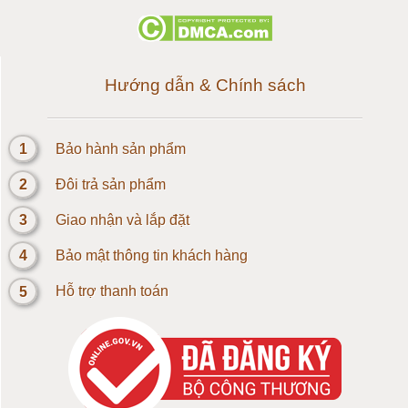
Loadcell 500g
Loadcell 1kg
Hướng dẫn & Chính sách
Cảm biến Loadcell 2kg
1
Bảo hành sản phẩm
Loadcell 3kg
2
Đôi trả sản phẩm
Loadcell 5kg
3
Giao nhận và lắp đặt
4
Bảo mật thông tin khách hàng
Loadcell 10kg
5
Hỗ trợ thanh toán
Loadcell 20kg
Loadcell 30kg
Loadcell 50kg