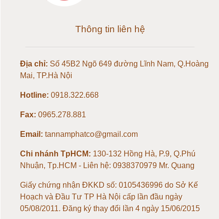
Loadcell 100kg
Thông tin liên hệ
Loadcell 150kg
Địa chỉ:
Số 45B2 Ngõ 649 đường Lĩnh Nam, Q.Hoàng
Loadcell 200kg
Mai, TP.Hà Nội
Hotline:
0918.322.668
Loadcell 300kg
Fax:
0965.278.881
Loadcell 500kg
Email:
tannamphatco@gmail.com
Loadcell 1 tấn
Chi nhánh TpHCM:
130-132 Hồng Hà, P.9, Q.Phú
Nhuận, Tp.HCM - Liên hệ: 0938370979 Mr. Quang
Loadcell 2 tấn
Giấy chứng nhận ĐKKD số: 0105436996 do Sở Kế
Hoạch và Đầu Tư TP Hà Nội cấp lần đầu ngày
Loadcell 3 tấn
05/08/2011. Đăng ký thay đổi lần 4 ngày 15/06/2015