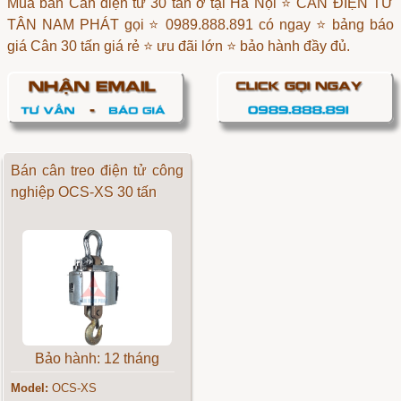
Mua bán Cân điện tử 30 tấn ở tại Hà Nội ⭐ CÂN ĐIỆN TỬ
TÂN NAM PHÁT gọi ⭐ 0989.888.891 có ngay ⭐ bảng báo
giá Cân 30 tấn giá rẻ ⭐ ưu đãi lớn ⭐ bảo hành đầy đủ.
Bán cân treo điện tử công
nghiệp OCS-XS 30 tấn
Bảo hành: 12 tháng
Model:
OCS-XS