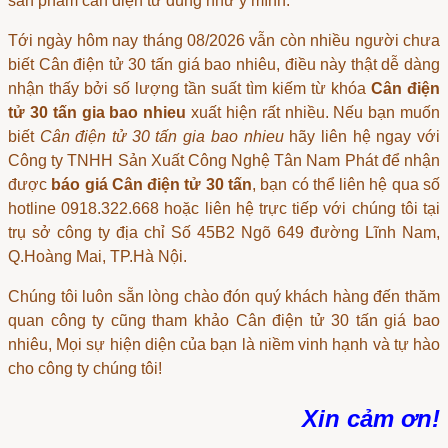
sản phẩm
cân điện tử
đúng như ý mình.
Tới ngày hôm nay tháng 08/2026 vẫn còn nhiều người chưa
biết
Cân điện tử 30 tấn giá bao nhiêu
, điều này thật dễ dàng
nhận thấy bởi số lượng tần suất tìm kiếm từ khóa
Cân điện
tử 30 tấn gia bao nhieu
xuất hiện rất nhiều. Nếu bạn muốn
biết
Cân điện tử 30 tấn gia bao nhieu
hãy liên hệ ngay với
Công ty TNHH Sản Xuất Công Nghệ Tân Nam Phát để nhận
được
báo giá Cân điện tử 30 tấn
, bạn có thể liên hệ qua số
hotline 0918.322.668 hoặc liên hệ trực tiếp với chúng tôi tại
trụ sở công ty địa chỉ Số 45B2 Ngõ 649 đường Lĩnh Nam,
Q.Hoàng Mai, TP.Hà Nội.
Chúng tôi luôn sẵn lòng chào đón quý khách hàng đến thăm
quan công ty cũng tham khảo
Cân điện tử 30 tấn giá bao
nhiêu
, Mọi sự hiện diện của bạn là niềm vinh hạnh và tự hào
cho công ty chúng tôi!
Xin cảm ơn!