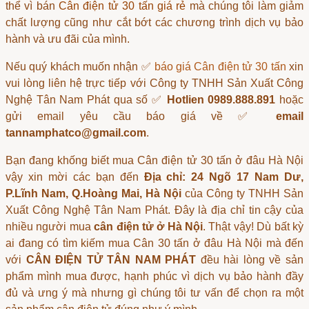
thể vì bán
Cân điện tử 30 tấn giá rẻ
mà chúng tôi làm giảm
chất lượng cũng như cắt bớt các chương trình dịch vụ bảo
hành và ưu đãi của mình.
Nếu quý khách muốn nhận ✅
báo giá Cân điện tử 30 tấn
xin
vui lòng liên hệ trực tiếp với Công ty TNHH Sản Xuất Công
Nghệ Tân Nam Phát qua số ✅
Hotlien 0989.888.891
hoặc
gửi email yêu cầu báo giá về ✅
email
tannamphatco@gmail.com
.
Bạn đang khống biết
mua Cân điện tử 30 tấn ở đâu Hà Nội
vậy xin mời các bạn đến
Địa chỉ: 24 Ngõ 17 Nam Dư,
P.Lĩnh Nam, Q.Hoàng Mai, Hà Nội
của Công ty TNHH Sản
Xuất Công Nghệ Tân Nam Phát. Đây là địa chỉ tin cậy của
nhiều người mua
cân điện tử ở Hà Nội
. Thật vậy! Dù bất kỳ
ai đang có tìm kiếm
mua Cân 30 tấn ở đâu Hà Nội
mà đến
với
CÂN ĐIỆN TỬ TÂN NAM PHÁT
đều hài lòng về sản
phẩm mình mua được, hạnh phúc vì dịch vụ bảo hành đầy
đủ và ưng ý mà nhưng gì chúng tôi tư vấn để chọn ra một