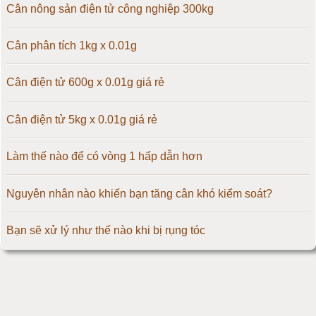
Cân điện tử 50kg
Cân nông sản điện tử công nghiệp 300kg
Cân điện tử 60kg
Cân phân tích 1kg x 0.01g
Cân điện tử 100kg
Cân điện tử 600g x 0.01g giá rẻ
Cân điện tử 150kg
Cân điện tử 5kg x 0.01g giá rẻ
Cân điện tử 200kg
Làm thế nào để có vòng 1 hấp dẫn hơn
Cân điện tử 300kg
Nguyên nhân nào khiến bạn tăng cân khó kiểm soát?
Cân điện tử 500kg
Bạn sẽ xử lý như thế nào khi bị rụng tóc
Cân điện tử 1000kg
AHA và BHA là thần dược cho làn da lão hóa
Cân điện tử 2000kg
Hướng dẫn đốt cháy mỡ thừa không cần đến phòng tập