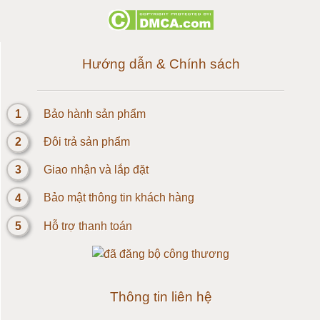
Loadcell 500g
Loadcell 1kg
Hướng dẫn & Chính sách
Cảm biến Loadcell 2kg
1
Bảo hành sản phẩm
Loadcell 3kg
2
Đôi trả sản phẩm
Loadcell 5kg
3
Giao nhận và lắp đặt
4
Bảo mật thông tin khách hàng
Loadcell 10kg
5
Hỗ trợ thanh toán
Loadcell 20kg
Loadcell 30kg
Thông tin liên hệ
Loadcell 50kg