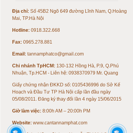
Địa chỉ:
Số 45B2 Ngõ 649 đường Lĩnh Nam, Q.Hoàng
Loadcell 100kg
Mai, TP.Hà Nội
Loadcell 150kg
Hotline:
0918.322.668
Fax:
0965.278.881
Loadcell 200kg
Email:
tannamphatco@gmail.com
Loadcell 300kg
Chi nhánh TpHCM:
130-132 Hồng Hà, P.9, Q.Phú
Nhuận, Tp.HCM - Liên hệ: 0938370979 Mr. Quang
Loadcell 500kg
Giấy chứng nhận ĐKKD số: 0105436996 do Sở Kế
Loadcell 1 tấn
Hoạch và Đầu Tư TP Hà Nội cấp lần đầu ngày
05/08/2011. Đăng ký thay đổi lần 4 ngày 15/06/2015
Loadcell 2 tấn
Giờ làm việc:
8:00h AM – 20:00h PM
Loadcell 3 tấn
Website:
www.cantannamphat.com