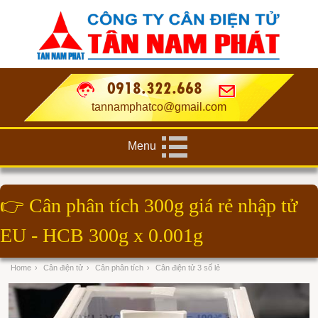
0918.322.668
tannamphatco@gmail.com
Menu
👉
Cân phân tích 300g giá rẻ nhập tử
EU - HCB 300g x 0.001g
Home
›
Cân điện tử
›
Cân phân tích
›
Cân điện tử 3 số lẻ