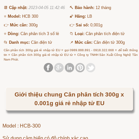
📆
Cập nhật:
2023-04-05 11:42:46
🔨
Bảo hành:
12 tháng
⭐
Model:
HCB 300
🌠
Hãng:
LB
👉
Mức cân:
300g
👉
Sai số:
0,001g
⭐
Dòng:
Cân phân tích 3 số lẻ
📁
Loại:
Cân phân tích điện tử
📂
Danh mục:
Cân điện tử
📌
Mức cân:
Cân điện tử 300g
Cân phân tích 300g giá rẻ nhập tử EU ⭐ gọi 0989.888.891 - 0918.322.668 ⭐ để biết thông
tin ⭐ Cân phân tích 300g giá rẻ nhập tử EU từ ⭐ Công ty TNHH Sản Xuất Công Nghệ Tân
Nam Phát.
Giới thiệu chung Cân phân tích 300g x
0.001g giá rẻ nhập tử EU
Model : HCB-300
Sử dụng cảm biến có độ chính xác cao.