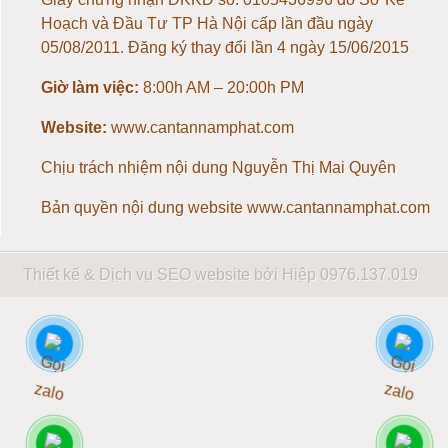
Loadcell 1 tấn
Hoạch và Đầu Tư TP Hà Nội cấp lần đầu ngày
05/08/2011. Đăng ký thay đổi lần 4 ngày 15/06/2015
Loadcell 2 tấn
Giờ làm việc:
8:00h AM – 20:00h PM
Loadcell 3 tấn
Website:
www.cantannamphat.com
Chịu trách nhiệm nội dung
Nguyễn Thị Mai Quyên
Loadcell 5 tấn
Bản quyền nội dung website www.cantannamphat.com
Loadcell 10 tấn
Thiết kế & Dịch vụ SEO website bởi Hiệp
0976.137.019
Loadcell 20 tấn
Loadcell 30 tấn
Loadcell 40 tấn
Loadcell 50 tấn