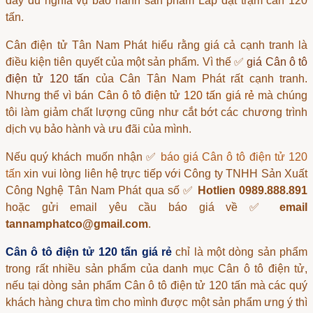
đầy đủ nghĩa vụ bảo hành sản phẩm Lắp đặt trạm cân 120
tấn.
Cân điện tử Tân Nam Phát
hiểu rằng giá cả cạnh tranh là
điều kiện tiên quyết của một sản phẩm. Vì thế ✅
giá Cân ô tô
điện tử 120 tấn
của Cân Tân Nam Phát rất cạnh tranh.
Nhưng thể vì bán
Cân ô tô điện tử 120 tấn giá rẻ
mà chúng
tôi làm giảm chất lượng cũng như cắt bớt các chương trình
dịch vụ bảo hành và ưu đãi của mình.
Nếu quý khách muốn nhận ✅
báo giá Cân ô tô điện tử 120
tấn
xin vui lòng liên hệ trực tiếp với Công ty TNHH Sản Xuất
Công Nghệ Tân Nam Phát qua số ✅
Hotlien 0989.888.891
hoặc gửi email yêu cầu báo giá về ✅
email
tannamphatco@gmail.com
.
Cân ô tô điện tử 120 tấn giá rẻ
chỉ là một dòng sản phẩm
trong rất nhiều sản phẩm của danh mục
Cân ô tô điện tử
,
nếu tại dòng sản phẩm
Cân ô tô điện tử 120 tấn
mà các quý
khách hàng chưa tìm cho mình được một sản phẩm ưng ý thì