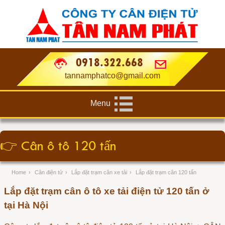
0918.322.668
tannamphatco@gmail.com
Menu
👉
Cân ô tô 120 tấn
Home
›
Cân điện tử
›
Lắp đặt trạm cân xe tải
›
Lắp đặt trạm cân 120 tấn
Lắp đặt trạm cân ô tô xe tải điện tử 120 tấn ở
tại Hà Nội