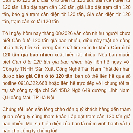
Cân ô tô 120 tấn, Cân ô tô điện tử 120 tấn, trạm cân điện tử
120 tấn, Lắp đặt trạm cân 120 tấn, giá Lắp đặt trạm cân 120
tấn, báo giá trạm cân điện tử 120 tấn, Giá cân điện tử 120
tấn, trạm cân xe tải 120 tấn
Tới ngày hôm nay tháng 08/2026 vẫn còn nhiều người chưa
biết
Cân ô tô 120 tấn giá bao nhiêu
, điều này thật dễ dàng
nhận thấy bởi số lượng tần suất tìm kiếm từ khóa
Cân ô tô
120 tấn gia bao nhieu
xuất hiện rất nhiều. Nếu bạn muốn
biết
Cân ô tô 120 tấn gia bao nhieu
hãy liên hệ ngay với
Công ty TNHH Sản Xuất Công Nghệ Tân Nam Phát để nhận
được
báo giá Cân ô tô 120 tấn
, bạn có thể liên hệ qua số
hotline 0918.322.668 hoặc liên hệ trực tiếp với chúng tôi tại
trụ sở công ty địa chỉ Số 45B2 Ngõ 649 đường Lĩnh Nam,
Q.Hoàng Mai, TP.Hà Nội.
Chúng tôi luôn sẵn lòng chào đón quý khách hàng đến thăm
quan công ty cũng tham khảo
Lắp đặt trạm cân 120 tấn giá
bao nhiêu
, Mọi sự hiện diện của bạn là niềm vinh hạnh và tự
hào cho công ty chúng tôi!