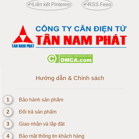
Cân điện tử 120 tấn
Cân điện tử 150 tấn
Loadcell 300g
Loadcell 500g
Loadcell 1kg
Hướng dẫn & Chính sách
Cảm biến Loadcell 2kg
1
Bảo hành sản phẩm
Loadcell 3kg
2
Đôi trả sản phẩm
Loadcell 5kg
3
Giao nhận và lắp đặt
4
Bảo mật thông tin khách hàng
Loadcell 10kg