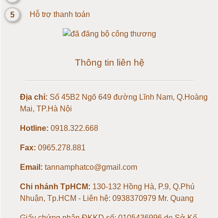
5
Hỗ trợ thanh toán
Loadcell 20kg
Loadcell 30kg
Thông tin liên hệ
Loadcell 50kg
Địa chỉ:
Số 45B2 Ngõ 649 đường Lĩnh Nam, Q.Hoàng
Loadcell 100kg
Mai, TP.Hà Nội
Loadcell 150kg
Hotline:
0918.322.668
Fax:
0965.278.881
Loadcell 200kg
Email:
tannamphatco@gmail.com
Loadcell 300kg
Chi nhánh TpHCM:
130-132 Hồng Hà, P.9, Q.Phú
Nhuận, Tp.HCM - Liên hệ: 0938370979 Mr. Quang
Loadcell 500kg
Giấy chứng nhận ĐKKD số: 0105436996 do Sở Kế