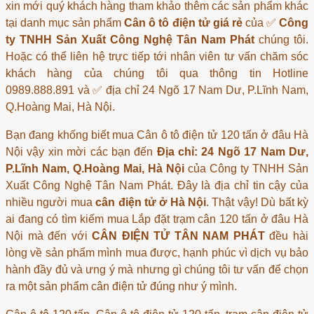
xin mới quý khách hàng tham khảo thêm các sản phẩm khác
tại danh mục sản phẩm
Cân ô tô điện tử giá rẻ
của ✅
Công
ty TNHH Sản Xuất Công Nghệ Tân Nam Phát
chúng tôi.
Hoặc có thể liên hệ trực tiếp tới nhân viên tư vấn chăm sóc
khách hàng của chúng tôi qua thông tin Hotline
0989.888.891 và ✅ địa chỉ 24 Ngõ 17 Nam Dư, P.Lĩnh Nam,
Q.Hoàng Mai, Hà Nội.
Bạn đang khống biết
mua Cân ô tô điện tử 120 tấn ở đâu Hà
Nội
vậy xin mời các bạn đến
Địa chỉ: 24 Ngõ 17 Nam Dư,
P.Lĩnh Nam, Q.Hoàng Mai, Hà Nội
của Công ty TNHH Sản
Xuất Công Nghệ Tân Nam Phát. Đây là địa chỉ tin cậy của
nhiều người mua
cân điện tử ở Hà Nội
. Thật vậy! Dù bất kỳ
ai đang có tìm kiếm
mua Lắp đặt trạm cân 120 tấn ở đâu Hà
Nội
mà đến với
CÂN ĐIỆN TỬ TÂN NAM PHÁT
đều hài
lòng về sản phẩm mình mua được, hạnh phúc vì dịch vụ bảo
hành đầy đủ và ưng ý mà nhưng gì chúng tôi tư vấn để chọn
ra một sản phẩm
cân điện tử
đúng như ý mình.