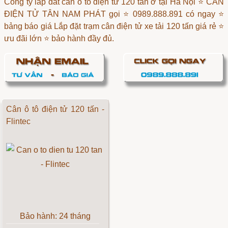
Công ty lắp đat cân ô tô điện tử 120 tấn ở tại Hà Nội ⭐ CÂN
ĐIỆN TỬ TÂN NAM PHÁT gọi ⭐ 0989.888.891 có ngay ⭐
bảng báo giá Lắp đặt trạm cân điện tử xe tải 120 tấn giá rẻ ⭐
ưu đãi lớn ⭐ bảo hành đầy đủ.
Cân ô tô điện tử 120 tấn -
Flintec
Bảo hành: 24 tháng