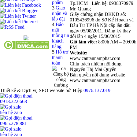
phẩm
Tp.HCM - Liên hệ: 0938370979
3
Giao
Mr. Quang
nhận và
Giấy chứng nhận ĐKKD số:
lắp đặt
0105436996 do Sở Kế Hoạch và
4
Bảo
Đầu Tư TP Hà Nội cấp lần đầu
mật
ngày 05/08/2011. Đăng ký thay
thông tin
đổi lần 4 ngày 15/06/2015
khách
Giờ làm việc:
8:00h AM – 20:00h
hàng
PM
5
Hỗ trợ
Website:
thanh
www.cantannamphat.com
toán
Chịu trách nhiệm nội dung
Nguyễn Thị Mai Quyên
Bản quyền nội dung website
www.cantannamphat.com
Thiết kế & Dịch vụ SEO website bởi Hiệp
0976.137.019
0918.322.668
liên hệ zalo
0965.278.881
liên hệ zalo