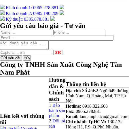
Kinh doanh 1: 0965.278.881
Kinh doanh 2: 0985.190.209
Kỹ thuật: 0385.878.881
Gửi yêu cầu báo giá - Tư vấn
Công ty TNHH Sản Xuất Công Nghệ Tân
Nam Phát
Hướng
Thông tin liên hệ
dẫn &
Địa chỉ:
Số 45B2 Ngõ 649 đường
Chính
Lĩnh Nam, Q.Hoàng Mai, TP.Hà
sách
Nội
1
Bảo
Hotline:
0918.322.668
hành sản
Fax:
0965.278.881
Liên kết với chúng
phẩm
Email:
tannamphatco@gmail.com
2
Đôi trả
tôi
Chi nhánh TpHCM:
130-132
sản
Hồng Hà, P.9, Q.Phú Nhuận,