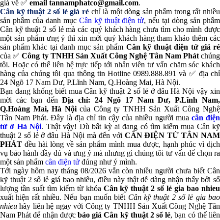
giá về ✅
email tannamphatco@gmail.com
.
Cân kỹ thuật 2 số lẻ giá rẻ
chỉ là một dòng sản phẩm trong rất nhiều
sản phẩm của danh mục
Cân kỹ thuật điện tử
, nếu tại dòng sản phẩ
Cân kỹ thuật 2 số lẻ
mà các quý khách hàng chưa tìm cho mình đượ
một sản phẩm ưng ý thì xin mới quý khách hàng tham khảo thêm các
sản phẩm khác tại danh mục sản phẩm
Cân kỹ thuật điện tử giá r
của ✅
Công ty TNHH Sản Xuất Công Nghệ Tân Nam Phát
chún
tôi. Hoặc có thể liên hệ trực tiếp tới nhân viên tư vấn chăm sóc khách
hàng của chúng tôi qua thông tin Hotline 0989.888.891 và ✅ địa chỉ
24 Ngõ 17 Nam Dư, P.Lĩnh Nam, Q.Hoàng Mai, Hà Nội.
Bạn đang khống biết
mua Cân kỹ thuật 2 số lẻ ở đâu Hà Nội
vậy xin
mời các bạn đến
Địa chỉ: 24 Ngõ 17 Nam Dư, P.Lĩnh Nam
Q.Hoàng Mai, Hà Nội
của Công ty TNHH Sản Xuất Công Ngh
Tân Nam Phát. Đây là địa chỉ tin cậy của nhiều người mua
cân điệ
tử ở Hà Nội
. Thật vậy! Dù bất kỳ ai đang có tìm kiếm
mua Cân kỹ
thuật 2 số lẻ ở đâu Hà Nội
mà đến với
CÂN ĐIỆN TỬ TÂN NA
PHÁT
đều hài lòng về sản phẩm mình mua được, hạnh phúc vì dịch
vụ bảo hành đầy đủ và ưng ý mà nhưng gì chúng tôi tư vấn để chọn ra
một sản phẩm
cân điện tử
đúng như ý mình.
Tới ngày hôm nay tháng 08/2026 vẫn còn nhiều người chưa biết
Cân
kỹ thuật 2 số lẻ giá bao nhiêu
, điều này thật dễ dàng nhận thấy bởi số
lượng tần suất tìm kiếm từ khóa
Cân kỹ thuật 2 số lẻ gia bao nhie
xuất hiện rất nhiều. Nếu bạn muốn biết
Cân kỹ thuật 2 số lẻ gia ba
nhieu
hãy liên hệ ngay với Công ty TNHH Sản Xuất Công Nghệ Tân
Nam Phát để nhận được
báo giá Cân kỹ thuật 2 số lẻ
, bạn có thể liên