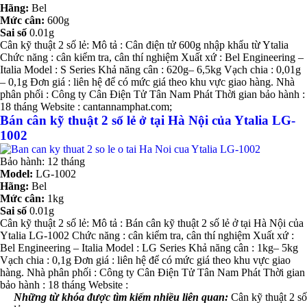
Hãng:
Bel
Mức cân:
600g
Sai số
0.01g
Cân kỹ thuật 2 số lẻ: Mô tả : Cân điện tử 600g nhập khẩu từ Ytalia
Chức năng : cân kiểm tra, cân thí nghiệm Xuất xứ : Bel Engineering –
Italia Model : S Series Khả năng cân : 620g– 6,5kg Vạch chia : 0,01g
– 0,1g Đơn giá : liên hệ để có mức giá theo khu vực giao hàng. Nhà
phân phối : Công ty Cân Điện Tử Tân Nam Phát Thời gian bảo hành :
18 tháng Website : cantannamphat.com;
Bán cân kỹ thuật 2 số lẻ ở tại Hà Nội của Ytalia LG-
1002
Bảo hành: 12 tháng
Model:
LG-1002
Hãng:
Bel
Mức cân:
1kg
Sai số
0.01g
Cân kỹ thuật 2 số lẻ: Mô tả : Bán cân kỹ thuật 2 số lẻ ở tại Hà Nội của
Ytalia LG-1002 Chức năng : cân kiểm tra, cân thí nghiệm Xuất xứ :
Bel Engineering – Italia Model : LG Series Khả năng cân : 1kg– 5kg
Vạch chia : 0,1g Đơn giá : liên hệ để có mức giá theo khu vực giao
hàng. Nhà phân phối : Công ty Cân Điện Tử Tân Nam Phát Thời gian
bảo hành : 18 tháng Website :
Những từ khóa được tìm kiếm nhiều liên quan:
Cân kỹ thuật 2 số