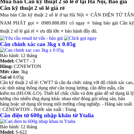
Mua bán Cân kỹ thuật 2 số lẻ ở tại Hà Nội, Báo giá
Cân kỹ thuật 2 số lẻ giá rẻ
Mua bán Cân kỹ thuật 2 số lẻ ở tại Hà Nội ⭐ CÂN ĐIỆN TỬ TÂN
NAM PHÁT gọi ⭐ 0989.888.891 có ngay ⭐ bảng báo giá Cân kỹ
thuật 2 số lẻ giá rẻ ⭐ ưu đãi lớn ⭐ bảo hành đầy đủ.
Cân chính xác cao 3kg x 0.05g
Bảo hành: 12 tháng
Model:
CWT7 - 3
Hãng:
CZNEWTON
Mức cân:
3kg
Sai số
0.05g
Cân kỹ thuật 2 số lẻ: CWT7 là cân đa chức năng với độ chính xác cao,
các tính năng thông dụng như cân trọng lượng, cân đếm mẫu, cân
kiểm tra (HI-OK-LO). Thiết kế chắc chắn và đơn giản dễ sử dụng là lý
tưởng cho nhiều ứng dụng khác nhau như đóng gói nông sản, bán
hàng hoặc sử dụng tốt trong môi trường công nghiệp. - Hãng sản xuất
: CZNEWTON - Nước sản xuất : Trung
Cân điện tử 600g nhập khẩu từ Ytalia
Bảo hành: 12 tháng
Model:
S-622