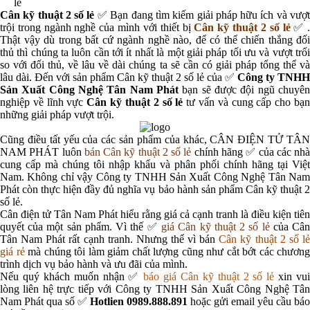
lẻ
Cân kỹ thuật 2 số lẻ
✅ Bạn đang tìm kiếm giải pháp hữu ích và vượ
trội trong ngành nghề của mình với thiết bị
Cân kỹ thuật 2 số lẻ
✅ 
Thật vậy dù trong bất cứ ngành nghề nào, để có thể chiến thắng đối
thủ thì chúng ta luôn cần tới ít nhất là một giải pháp tối ưu và vượt trối
so với đối thủ, về lâu về dài chúng ta sẽ cần có giải pháp tổng thể và
lâu dài. Đến với sản phẩm Cân kỹ thuật 2 số lẻ của ✅
Công ty TNHH
Sản Xuất Công Nghệ Tân Nam Phát
bạn sẽ được đội ngũ chuyên
nghiệp về lĩnh vực
Cân kỹ thuật 2 số lẻ
tư vấn và cung cấp cho bạn
những giải pháp vượt trội.
Cũng điều tất yếu của các sản phẩm của khác, CÂN ĐIỆN TỬ TÂN
NAM PHÁT luôn
bán Cân kỹ thuật 2 số lẻ
chính hãng ✅ của các nhà
cung cấp mà chúng tôi nhập khẩu và phân phối chính hãng tại Việt
Nam. Không chỉ vậy Công ty TNHH Sản Xuất Công Nghệ Tân Nam
Phát còn thực hiện đầy đủ nghĩa vụ bảo hành sản phẩm Cân kỹ thuật 2
số lẻ.
Cân điện tử Tân Nam Phát
hiểu rằng giá cả cạnh tranh là điều kiện tiên
quyết của một sản phẩm. Vì thế ✅
giá Cân kỹ thuật 2 số lẻ
của Câ
Tân Nam Phát rất cạnh tranh. Nhưng thể vì bán
Cân kỹ thuật 2 số l
giá rẻ
mà chúng tôi làm giảm chất lượng cũng như cắt bớt các chương
trình dịch vụ bảo hành và ưu đãi của mình.
Nếu quý khách muốn nhận ✅
báo giá Cân kỹ thuật 2 số lẻ
xin vui
lòng liên hệ trực tiếp với Công ty TNHH Sản Xuất Công Nghệ Tân
Nam Phát qua số ✅
Hotlien 0989.888.891
hoặc gửi email yêu cầu báo