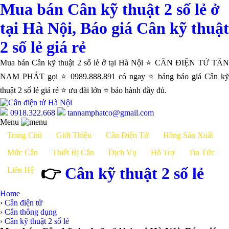
Mua bán Cân kỹ thuật 2 số lẻ ở
tại Hà Nội, Báo giá Cân kỹ thuật
2 số lẻ giá rẻ
Mua bán Cân kỹ thuật 2 số lẻ ở tại Hà Nội ⭐ CÂN ĐIỆN TỬ TÂN
NAM PHÁT gọi ⭐ 0989.888.891 có ngay ⭐ bảng báo giá Cân kỹ
thuật 2 số lẻ giá rẻ ⭐ ưu đãi lớn ⭐ bảo hành đầy đủ.
0918.322.668
tannamphatco@gmail.com
Menu
Trang Chủ
Giới Thiệu
Cân Điện Tử
Hãng Sản Xuất
Mức Cân
Thiết Bị Cân
Dịch Vụ
Hỗ Trợ
Tin Tức
👉
Cân kỹ thuật 2 số lẻ
Liên Hệ
Home
›
Cân điện tử
›
Cân thông dụng
›
Cân kỹ thuật 2 số lẻ