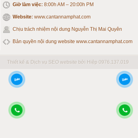
Giờ làm việc:
8:00h AM – 20:00h PM
Loadcell 5 tấn
Website:
www.cantannamphat.com
Loadcell 10 tấn
Chịu trách nhiệm nội dung
Nguyễn Thị Mai Quyên
Loadcell 20 tấn
Bản quyền nội dung website www.cantannamphat.com
Loadcell 30 tấn
Thiết kế & Dịch vụ SEO website bởi Hiệp
0976.137.019
Loadcell 40 tấn
Loadcell 50 tấn