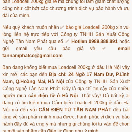
bán
Loadcell 200kg giá rẻ
mà chúng tôi làm giảm chất lượng
cũng như cắt bớt các chương trình dịch vụ bảo hành và ưu
đãi của mình.
Nếu quý khách muốn nhận ✅
báo giá Loadcell 200kg
xin vui
lòng liên hệ trực tiếp với Công ty TNHH Sản Xuất Công
Nghệ Tân Nam Phát qua số ✅
Hotlien 0989.888.891
hoặc
gửi email yêu cầu báo giá về ✅
email
tannamphatco@gmail.com
.
Bạn đang khống biết
mua Loadcell 200kg ở đâu Hà Nội
vậy
xin mời các bạn đến
Địa chỉ: 24 Ngõ 17 Nam Dư, P.Lĩnh
Nam, Q.Hoàng Mai, Hà Nội
của Công ty TNHH Sản Xuất
Công Nghệ Tân Nam Phát. Đây là địa chỉ tin cậy của nhiều
người mua
cân điện tử ở Hà Nội
. Thật vậy! Dù bất kỳ ai
đang có tìm kiếm
mua Cảm biến Loadcell 200kg ở đâu Hà
Nội
mà đến với
CÂN ĐIỆN TỬ TÂN NAM PHÁT
đều hài
lòng về sản phẩm mình mua được, hạnh phúc vì dịch vụ bảo
hành đầy đủ và ưng ý mà nhưng gì chúng tôi tư vấn để chọn
ra một sản phẩm
cân điện tử
đúng như ý mình.