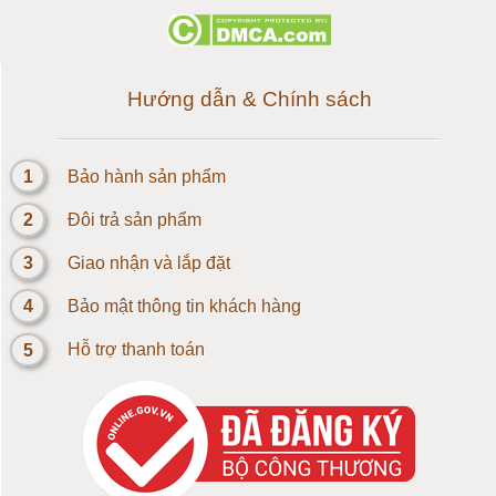
Loadcell 500g
Loadcell 1kg
Hướng dẫn & Chính sách
Cảm biến Loadcell 2kg
1
Bảo hành sản phẩm
Loadcell 3kg
2
Đôi trả sản phẩm
Loadcell 5kg
3
Giao nhận và lắp đặt
4
Bảo mật thông tin khách hàng
Loadcell 10kg
5
Hỗ trợ thanh toán
Loadcell 20kg
Loadcell 30kg
Loadcell 50kg