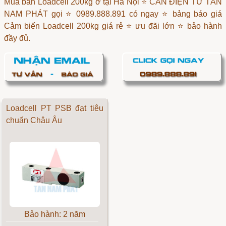
Mua bán Loadcell 200kg ở tại Hà Nội ⭐ CÂN ĐIỆN TỬ TÂN
NAM PHÁT gọi ⭐ 0989.888.891 có ngay ⭐ bảng báo giá
Cảm biến Loadcell 200kg giá rẻ ⭐ ưu đãi lớn ⭐ bảo hành
đầy đủ.
Loadcell PT PSB đạt tiêu
chuẩn Châu Âu
Bảo hành: 2 năm