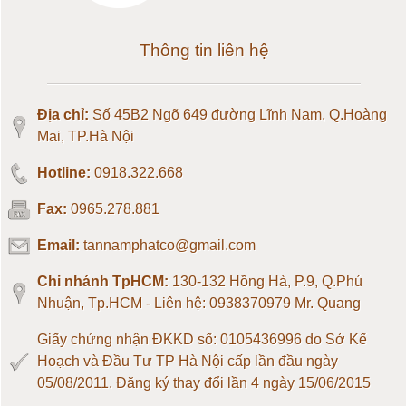
Loadcell 100kg
Thông tin liên hệ
Loadcell 150kg
Địa chỉ:
Số 45B2 Ngõ 649 đường Lĩnh Nam, Q.Hoàng
Loadcell 200kg
Mai, TP.Hà Nội
Hotline:
0918.322.668
Loadcell 300kg
Fax:
0965.278.881
Loadcell 500kg
Email:
tannamphatco@gmail.com
Loadcell 1 tấn
Chi nhánh TpHCM:
130-132 Hồng Hà, P.9, Q.Phú
Nhuận, Tp.HCM - Liên hệ: 0938370979 Mr. Quang
Loadcell 2 tấn
Giấy chứng nhận ĐKKD số: 0105436996 do Sở Kế
Hoạch và Đầu Tư TP Hà Nội cấp lần đầu ngày
Loadcell 3 tấn
05/08/2011. Đăng ký thay đổi lần 4 ngày 15/06/2015