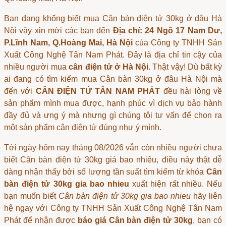
Bạn đang khống biết
mua Cân bàn điện tử 30kg ở đâu Hà
Nội
vậy xin mời các bạn đến
Địa chỉ: 24 Ngõ 17 Nam Dư,
P.Lĩnh Nam, Q.Hoàng Mai, Hà Nội
của Công ty TNHH Sản
Xuất Công Nghệ Tân Nam Phát. Đây là địa chỉ tin cậy của
nhiều người mua
cân điện tử ở Hà Nội
. Thật vậy! Dù bất kỳ
ai đang có tìm kiếm
mua Cân bàn 30kg ở đâu Hà Nội
mà
đến với
CÂN ĐIỆN TỬ TÂN NAM PHÁT
đều hài lòng về
sản phẩm mình mua được, hạnh phúc vì dịch vụ bảo hành
đầy đủ và ưng ý mà nhưng gì chúng tôi tư vấn để chọn ra
một sản phẩm
cân điện tử
đúng như ý mình.
Tới ngày hôm nay tháng 08/2026 vẫn còn nhiều người chưa
biết
Cân bàn điện tử 30kg giá bao nhiêu
, điều này thật dễ
dàng nhận thấy bởi số lượng tần suất tìm kiếm từ khóa
Cân
bàn điện tử 30kg gia bao nhieu
xuất hiện rất nhiều. Nếu
bạn muốn biết
Cân bàn điện tử 30kg gia bao nhieu
hãy liên
hệ ngay với Công ty TNHH Sản Xuất Công Nghệ Tân Nam
Phát để nhận được
báo giá Cân bàn điện tử 30kg
, bạn có