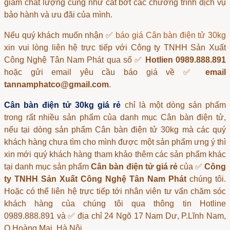
giảm chất lượng cũng như cắt bớt các chương trình dịch vụ
bảo hành và ưu đãi của mình.
Nếu quý khách muốn nhận ✅
báo giá Cân bàn điện tử 30kg
xin vui lòng liên hệ trực tiếp với Công ty TNHH Sản Xuất
Công Nghệ Tân Nam Phát qua số ✅
Hotlien 0989.888.891
hoặc gửi email yêu cầu báo giá về ✅
email
tannamphatco@gmail.com
.
Cân bàn điện tử 30kg giá rẻ
chỉ là một dòng sản phẩm
trong rất nhiều sản phẩm của danh mục
Cân bàn điện tử
,
nếu tại dòng sản phẩm
Cân bàn điện tử 30kg
mà các quý
khách hàng chưa tìm cho mình được một sản phẩm ưng ý thì
xin mới quý khách hàng tham khảo thêm các sản phẩm khác
tại danh mục sản phẩm
Cân bàn điện tử giá rẻ
của ✅
Công
ty TNHH Sản Xuất Công Nghệ Tân Nam Phát
chúng tôi.
Hoặc có thể liên hệ trực tiếp tới nhân viên tư vấn chăm sóc
khách hàng của chúng tôi qua thông tin Hotline
0989.888.891 và ✅ địa chỉ 24 Ngõ 17 Nam Dư, P.Lĩnh Nam,
Q.Hoàng Mai, Hà Nội.