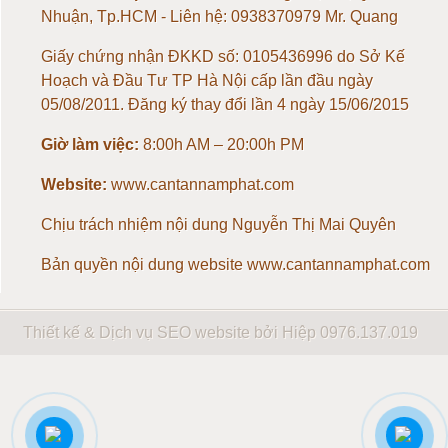
Nhuận, Tp.HCM - Liên hệ: 0938370979 Mr. Quang
Loadcell 300kg
Giấy chứng nhận ĐKKD số: 0105436996 do Sở Kế
Hoạch và Đầu Tư TP Hà Nội cấp lần đầu ngày
Loadcell 500kg
05/08/2011. Đăng ký thay đổi lần 4 ngày 15/06/2015
Giờ làm việc:
8:00h AM – 20:00h PM
Loadcell 1 tấn
Website:
www.cantannamphat.com
Loadcell 2 tấn
Chịu trách nhiệm nội dung
Nguyễn Thị Mai Quyên
Loadcell 3 tấn
Bản quyền nội dung website www.cantannamphat.com
Loadcell 5 tấn
Thiết kế & Dịch vụ SEO website bởi Hiệp
0976.137.019
Loadcell 10 tấn
Loadcell 20 tấn