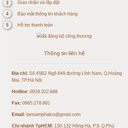
3
Giao nhận và lắp đặt
Loadcell 3kg
4
Bảo mật thông tin khách hàng
Loadcell 5kg
5
Hỗ trợ thanh toán
Loadcell 10kg
Loadcell 20kg
Thông tin liên hệ
Loadcell 30kg
Địa chỉ:
Số 45B2 Ngõ 649 đường Lĩnh Nam, Q.Hoàng
Loadcell 50kg
Mai, TP.Hà Nội
Hotline:
0918.322.668
Loadcell 100kg
Fax:
0965.278.881
Loadcell 150kg
Email:
tannamphatco@gmail.com
Loadcell 200kg
Chi nhánh TpHCM:
130-132 Hồng Hà, P.9, Q.Phú