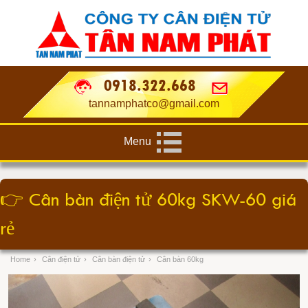
0918.322.668
tannamphatco@gmail.com
Menu
👉
Cân bàn điện tử 60kg SKW-60 giá
rẻ
Home
›
Cân điện tử
›
Cân bàn điện tử
›
Cân bàn 60kg