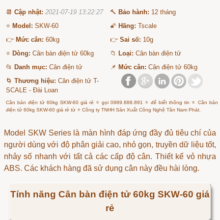
📆
Cập nhật:
2021-07-19 13:22:27
🔨
Bảo hành:
12 tháng
⭐
Model:
SKW-60
🌠
Hãng:
Tscale
👉
Mức cân:
60kg
👉
Sai số:
10g
⭐
Dòng:
Cân bàn điện tử 60kg
📁
Loại:
Cân bàn điện tử
📂
Danh mục:
Cân điện tử
📌
Mức cân:
Cân điện tử 60kg
🌀
Thương hiệu:
Cân điện tử T-
SCALE - Đài Loan
Cân bàn điện tử 60kg SKW-60 giá rẻ ⭐ gọi 0989.888.891 ⭐ để biết thông tin ⭐ Cân bàn
điện tử 60kg SKW-60 giá rẻ từ ⭐ Công ty TNHH Sản Xuất Công Nghệ Tân Nam Phát.
Model SKW Series là màn hình đáp ứng đầy đủ tiêu chí của
người dùng với độ phân giải cao, nhỏ gọn, truyền dữ liệu tốt,
nhảy số nhanh với tất cả các cấp độ cân. Thiết kế vỏ nhựa
ABS. Các khách hàng đã sử dụng cân này đều hài lòng.
Tính năng Cân bàn điện tử 60kg SKW-60 giá
rẻ