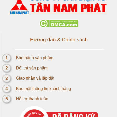
Loadcell 300g
Loadcell 500g
Loadcell 1kg
Hướng dẫn & Chính sách
Cảm biến Loadcell 2kg
1
Bảo hành sản phẩm
Loadcell 3kg
2
Đôi trả sản phẩm
Loadcell 5kg
3
Giao nhận và lắp đặt
4
Bảo mật thông tin khách hàng
Loadcell 10kg
5
Hỗ trợ thanh toán
Loadcell 20kg