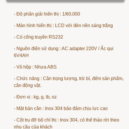
- Độ phân giải hiển thị : 1/60.000
- Màn hình hiển thị : LCD với đèn nền sáng trắng
- Có cổng truyền RS232
- Nguồn điện sử dụng : AC adapter 220V / Ắc qui
6V4AH
- Vỏ hộp : Nhựa ABS
- Chức năng : Cân trọng lượng, trừ bì, đếm sản phẩm,
cân động vật.
- Đơn vị : kg, g, lb, oz
- Mặt bàn cân : Inox 304 bảo đảm chịu lực cao
- Cột trụ đỡ bộ chỉ thị : Inox 304, có thể tháo rời theo
nhu cầu của khách