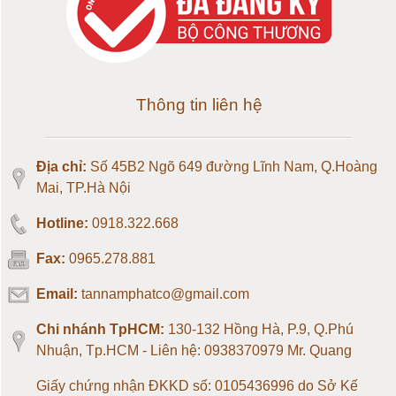
Loadcell 30kg
Loadcell 50kg
Loadcell 100kg
Thông tin liên hệ
Loadcell 150kg
Địa chỉ:
Số 45B2 Ngõ 649 đường Lĩnh Nam, Q.Hoàng
Loadcell 200kg
Mai, TP.Hà Nội
Hotline:
0918.322.668
Loadcell 300kg
Fax:
0965.278.881
Loadcell 500kg
Email:
tannamphatco@gmail.com
Loadcell 1 tấn
Chi nhánh TpHCM:
130-132 Hồng Hà, P.9, Q.Phú
Nhuận, Tp.HCM - Liên hệ: 0938370979 Mr. Quang
Loadcell 2 tấn
Giấy chứng nhận ĐKKD số: 0105436996 do Sở Kế