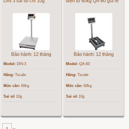
DIN 3 sai số chỉ 10g
điện tử 60kg QA-60 giá rẻ
Bảo hành: 12 tháng
Bảo hành: 12 tháng
Model:
DIN-3
Model:
QA-60
Hãng:
Tscale
Hãng:
Tscale
Mức cân:
60kg
Mức cân:
60kg
Sai số
10g
Sai số
10g