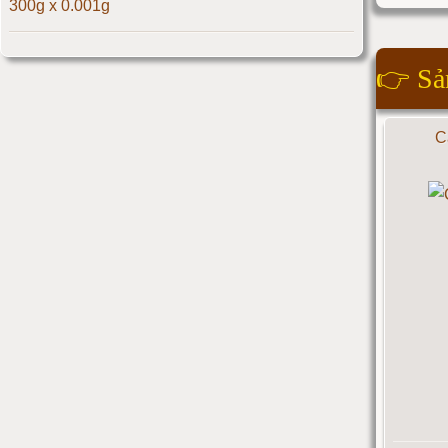
300g x 0.001g
Cân điện tử 500kg
Cân điện tử 3 số lẻ giá rẻ - HCCB 300gx0.001g
👉
Sả
Cân điện tử 1000kg
Massage giúp chữa đau nửa đầu hiệu quả
Cân điện tử 2000kg
C
Làm thế nào để có vòng 1 hấp dẫn hơn
Cân điện tử 3000kg
Cân điện tử 1 tấn
Cân điện tử 2 tấn
Cân điện tử 3 tấn
Cân điện tử 5 tấn
Cân điện tử 10 tấn