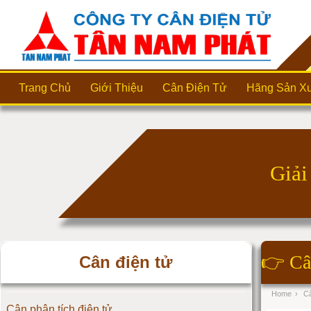
Trang Chủ
Giới Thiệu
Cân Điện Tử
Hãng Sản Xu
👉
Câ
Cân điện tử
Home
›
Câ
Cân phân tích điện tử