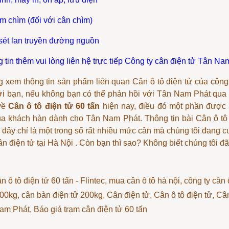
m chìm (đối với cân chìm)
sét lan truyền đường nguồn
 tin thêm vui lòng liên hệ trực tiếp
Công ty cân điện tử Tân Na
 xem thông tin sản phẩm liên quan
Cân ô tô điện tử
của công 
ới bạn, nếu không bạn có thể phản hồi với Tân Nam Phát qu
về
Cân ô tô điện tử 60 tấn
hiện nay, điều đó một phần được 
a khách hàn dành cho Tân Nam Phát. Thông tin bài Cân ô tô đ
 đây chỉ là một trong số rất nhiều mức cân mà chúng tôi đang
ân điện tử tại Hà Nội
. Còn bạn thì sao? Không biết chúng tôi 
n ô tô điện tử 60 tấn - Flintec
, mua cân ô tô hà nội, công ty cân
00kg, cân bàn điện tử 200kg, Cân điện tử, Cân ô tô điện tử, Cân
am Phát, Báo giá trạm cân điện tử 60 tấn