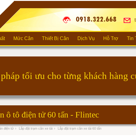
0918.322.668
t
ất
Mức Cân
Thiết Bị Cân
Dịch Vụ
Hỗ Trợ
Tin
n ô tô điện tử 60 tấn - Flintec
n điện tử
›
Lắp đặt trạm cân xe tải
›
Lắp đặt trạm cân xe tải 60 tấn