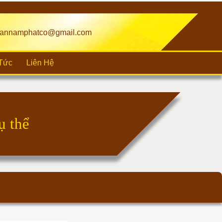
annamphatco@gmail.com
 Tức
Liên Hệ