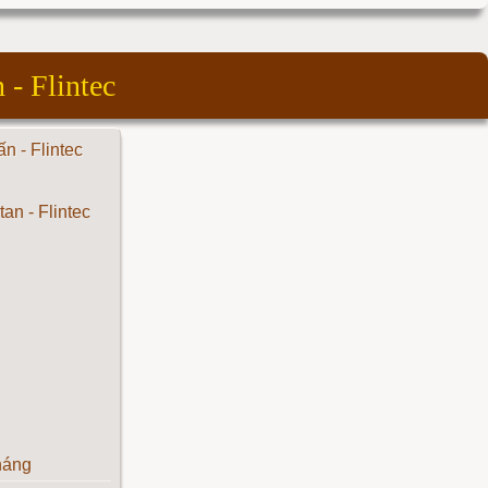
 - Flintec
ấn - Flintec
háng