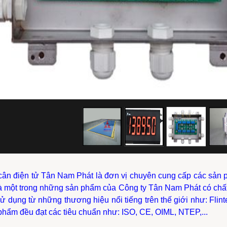
cân điện tử Tân Nam Phát là đơn vị chuyên cung cấp các sản 
là một trong những sản phẩm của Công ty Tân Nam Phát có chất l
sử dụng từ những thương hiệu nổi tiếng trên thế giới như: Flint
phẩm đều đạt các tiêu chuẩn như: ISO, CE, OIML, NTEP,...