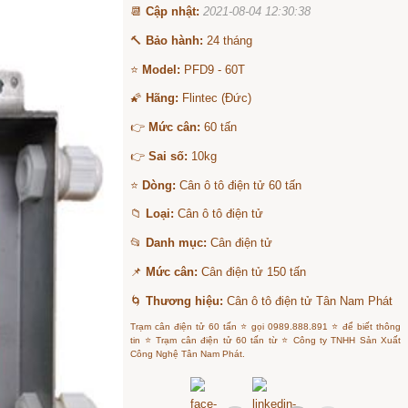
📆
Cập nhật:
2021-08-04 12:30:38
🔨
Bảo hành:
24 tháng
⭐
Model:
PFD9 - 60T
🌠
Hãng:
Flintec (Đức)
👉
Mức cân:
60 tấn
👉
Sai số:
10kg
⭐
Dòng:
Cân ô tô điện tử 60 tấn
📁
Loại:
Cân ô tô điện tử
📂
Danh mục:
Cân điện tử
📌
Mức cân:
Cân điện tử 150 tấn
🌀
Thương hiệu:
Cân ô tô điện tử Tân Nam Phát
Trạm cân điện tử 60 tấn ⭐ gọi 0989.888.891 ⭐ để biết thông
tin ⭐ Trạm cân điện tử 60 tấn từ ⭐ Công ty TNHH Sản Xuất
Công Nghệ Tân Nam Phát.