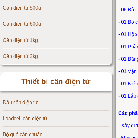
Cân điện tử 500g
- 06 Bộ 
Cân điện tử CAS Hàn Quốc
- 01 Bộ c
Cân điện tử 600g
Cân điện tử Yaohua
- 01 Hộp
Cân điện tử 1kg
Cân điện tử Amcells
- 01 Phầ
Cân điện tử 2kg
Đầu cân điện tử Flintec
- 01 Bảng
- 01 Vận
Cân điện tử 3kg
Thiết bị cân điện tử
- 01 Kiể
Cân điện tử 5kg
- 01 Lắp
Đầu cân điện tử
Cân điện tử 10kg
Các phần
Loadcell cân điện tử
Cân điện tử 15kg
- Xây dự
Bộ quả cân chuẩn
Cân điện tử 20kg
- Máy vi 