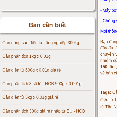
- Máy bơ
Cân điện tử 25kg
- Chống 
Bạn cần biết
Cân điện tử 30kg
Mọi thông
Cân điện tử 50kg
Bạn đang
Cân nông sản điện tử công nghiệp 300kg
đầy đủ t
Cân điện tử 60kg
chuyên 
Cân phân tích 1kg x 0.01g
nhiệm củ
150 tấn
,
Cân điện tử 100kg
Cân điện tử 600g x 0.01g giá rẻ
về
bán c
Cân điện tử 150kg
Cân phân tich 3 số lẻ - HCB 500g x 0.001g
Tags:
Câ
Cân điện tử 200kg
Cân điện tử 5kg x 0.01g giá rẻ
điện tử 1
tử Tân N
Cân điện tử 300kg
Cân phân tích 300g giá rẻ nhập tử EU - HCB