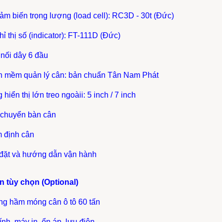
cảm biến trọng lượng (load cell): RC3D - 30t (Đức)
hỉ thị số (indicator): FT-111D (Đức)
 nối dây 6 đầu
n mềm quản lý cân: bản chuẩn Tân Nam Phát
 hiển thị lớn treo ngoàii: 5 inch / 7 inch
 chuyển bàn cân
m định cân
 đặt và hướng dẫn vận hành
 tùy chọn (Optional)
ng hầm móng cân ô tô 60 tấn
tính, máy in, ổn áp, lưu điện