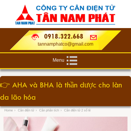
0918.322.668
tannamphatco@gmail.com
Menu
👉
AHA và BHA là thần dược cho làn
da lão hóa
Home
›
Cân điện tử
›
Cân phân tích
›
Cân điện tử 2 số lẻ