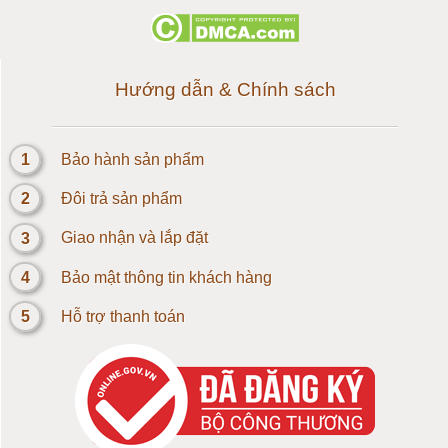
Loadcell 500g
Loadcell 1kg
Hướng dẫn & Chính sách
Cảm biến Loadcell 2kg
1
Bảo hành sản phẩm
Loadcell 3kg
2
Đôi trả sản phẩm
Loadcell 5kg
3
Giao nhận và lắp đặt
4
Bảo mật thông tin khách hàng
Loadcell 10kg
5
Hỗ trợ thanh toán
Loadcell 20kg
Loadcell 30kg
Loadcell 50kg