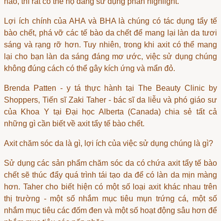
hảo, thì rất có thể họ đang sử dụng phấn highlight.
Lợi ích chính của AHA và BHA là chúng có tác dụng tẩy tế
bào chết, phá vỡ các tế bào da chết để mang lại làn da tươi
sáng và rạng rỡ hơn. Tuy nhiên, trong khi axit có thể mang
lại cho bạn làn da sáng đáng mơ ước, việc sử dụng chúng
không đúng cách có thể gây kích ứng và mẩn đỏ.
Brenda Patten - y tá thực hành tại The Beauty Clinic by
Shoppers, Tiến sĩ Zaki Taher - bác sĩ da liễu và phó giáo sư
của Khoa Y tại Đại học Alberta (Canada) chia sẻ tất cả
những gì cần biết về axit tẩy tế bào chết.
Axit chăm sóc da là gì, lợi ích của việc sử dụng chúng là gì?
Sử dụng các sản phẩm chăm sóc da có chứa axit tẩy tế bào
chết sẽ thúc đẩy quá trình tái tạo da để có làn da mịn màng
hơn. Taher cho biết hiện có một số loại axit khác nhau trên
thị trường - một số nhắm mục tiêu mụn trứng cá, một số
nhắm mục tiêu các đốm đen và một số hoạt động sâu hơn để