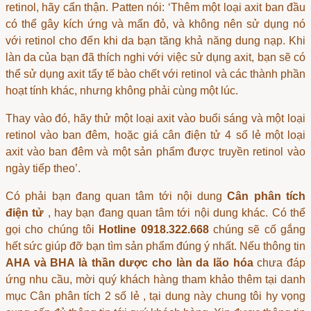
retinol, hãy cẩn thận. Patten nói: ‘Thêm một loại axit ban đầu
có thể gây kích ứng và mẩn đỏ, và không nên sử dụng nó
với retinol cho đến khi da bạn tăng khả năng dung nạp. Khi
làn da của bạn đã thích nghi với việc sử dụng axit, bạn sẽ có
thể sử dụng axit tẩy tế bào chết với retinol và các thành phần
hoạt tính khác, nhưng không phải cùng một lúc.
Thay vào đó, hãy thử một loại axit vào buổi sáng và một loại
retinol vào ban đêm, hoặc
giá cân điện tử 4 số lẻ
một loại
axit vào ban đêm và một sản phẩm được truyền retinol vào
ngày tiếp theo’.
Có phải bạn đang quan tâm tới nội dung
Cân phân tích
điện tử
, hay bạn đang quan tâm tới nội dung khác. Có thể
gọi cho chúng tôi
Hotline 0918.322.668
chúng sẽ cố gắng
hết sức giúp đỡ bạn tìm sản phẩm đúng ý nhất. Nếu thông tin
AHA và BHA là thần dược cho làn da lão hóa
chưa đáp
ứng nhu cầu, mời quý khách hàng tham khảo thêm tại danh
mục
Cân phân tích 2 số lẻ
, tại dung này chung tôi hy vọng