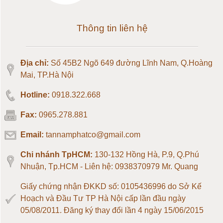
Loadcell 100kg
Thông tin liên hệ
Loadcell 150kg
Địa chỉ:
Số 45B2 Ngõ 649 đường Lĩnh Nam, Q.Hoàng
Loadcell 200kg
Mai, TP.Hà Nội
Hotline:
0918.322.668
Loadcell 300kg
Fax:
0965.278.881
Loadcell 500kg
Email:
tannamphatco@gmail.com
Loadcell 1 tấn
Chi nhánh TpHCM:
130-132 Hồng Hà, P.9, Q.Phú
Nhuận, Tp.HCM - Liên hệ: 0938370979 Mr. Quang
Loadcell 2 tấn
Giấy chứng nhận ĐKKD số: 0105436996 do Sở Kế
Hoạch và Đầu Tư TP Hà Nội cấp lần đầu ngày
Loadcell 3 tấn
05/08/2011. Đăng ký thay đổi lần 4 ngày 15/06/2015