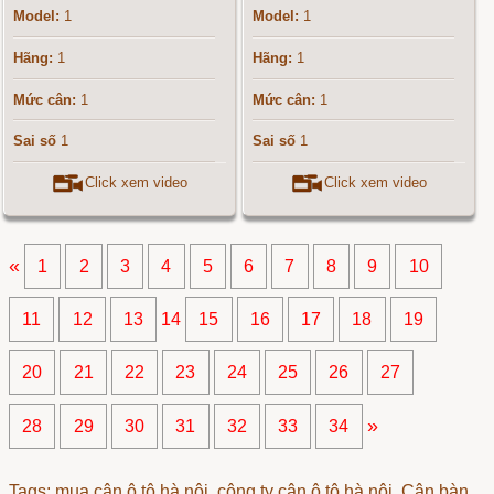
Model:
1
Model:
1
Hãng:
1
Hãng:
1
Mức cân:
1
Mức cân:
1
Sai số
1
Sai số
1
Click xem video
Click xem video
«
1
2
3
4
5
6
7
8
9
10
11
12
13
14
15
16
17
18
19
20
21
22
23
24
25
26
27
»
28
29
30
31
32
33
34
Tags: mua cân ô tô hà nội, công ty cân ô tô hà nội, Cân bàn