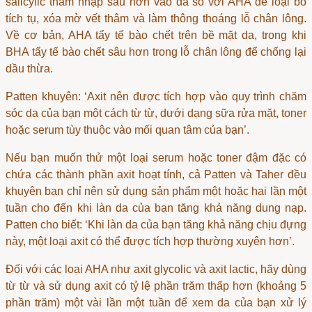
salicylic thâm nhập sâu hơn vào da so với AHA để loại bỏ
tích tụ, xóa mờ vết thâm và làm thông thoáng lỗ chân lông.
Về cơ bản, AHA tẩy tế bào chết trên bề mặt da, trong khi
BHA tẩy tế bào chết sâu hơn trong lỗ chân lông để chống lại
dầu thừa.
Patten khuyên: ‘Axit nên được tích hợp vào quy trình chăm
sóc da của bạn một cách từ từ, dưới dạng sữa rửa mặt, toner
hoặc serum tùy thuộc vào mối quan tâm của bạn’.
Nếu bạn muốn thử một loại serum hoặc toner đậm đặc có
chứa các thành phần axit hoạt tính, cả Patten và Taher đều
khuyên bạn chỉ nên sử dụng sản phẩm một hoặc hai lần một
tuần cho đến khi làn da của bạn tăng khả năng dung nạp.
Patten cho biết: ‘Khi làn da của bạn tăng khả năng chịu đựng
này, một loại axit có thể được tích hợp thường xuyên hơn’.
Đối với các loại AHA như axit glycolic và axit lactic, hãy dùng
từ từ và sử dụng axit có tỷ lệ phần trăm thấp hơn (khoảng 5
phần trăm) một vài lần một tuần để xem da của bạn xử lý