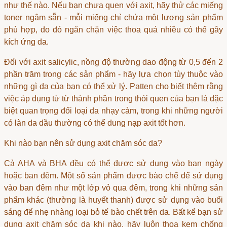
như thế nào. Nếu bạn chưa quen với axit, hãy thử các miếng
toner ngâm sẵn - mỗi miếng chỉ chứa một lượng sản phẩm
phù hợp, do đó ngăn chặn việc thoa quá nhiều có thể gây
kích ứng da.
Đối với axit salicylic, nồng độ thường dao động từ 0,5 đến 2
phần trăm trong các sản phẩm - hãy lựa chọn tùy thuộc vào
những gì da của bạn có thể xử lý. Patten cho biết thêm rằng
việc áp dụng từ từ thành phần trong thói quen của bạn là đặc
biệt quan trọng đối loại da nhạy cảm, trong khi những người
có làn da dầu thường có thể dung nạp axit tốt hơn.
Khi nào bạn nên sử dụng axit chăm sóc da?
Cả AHA và BHA đều có thể được sử dụng vào ban ngày
hoặc ban đêm. Một số sản phẩm được bào chế để sử dụng
vào ban đêm như một lớp vỏ qua đêm, trong khi những sản
phẩm khác (thường là huyết thanh) được sử dụng vào buổi
sáng để nhẹ nhàng loại bỏ tế bào chết trên da. Bất kể bạn sử
dụng axit chăm sóc da khi nào, hãy luôn thoa kem chống