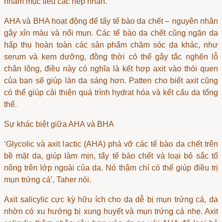
nhắm mục tiêu các nếp nhăn.
AHA và BHA hoạt động để tẩy tế bào da chết – nguyên nhân
gây xỉn màu và nổi mụn. Các tế bào da chết cũng ngăn da
hấp thụ hoàn toàn các sản phẩm chăm sóc da khác, như
serum và kem dưỡng, đồng thời có thể gây tắc nghẽn lỗ
chân lông, điều này có nghĩa là kết hợp axit vào thói quen
của bạn sẽ giúp làn da sáng hơn. Patten cho biết axit cũng
có thể giúp cải thiện quá trình hydrat hóa và kết cấu da tổng
thể.
Sự khác biệt giữa AHA và BHA
‘Glycolic và axit lactic (AHA) phá vỡ các tế bào da chết trên
bề mặt da, giúp làm mịn, tẩy tế bào chết và loại bỏ sắc tố
nông trên lớp ngoài của da. Nó thậm chí có thể giúp điều trị
mụn trứng cá’, Taher nói.
Axit salicylic cực kỳ hữu ích cho da dễ bị mụn trứng cá, da
nhờn có xu hướng bị xung huyết và mụn trứng cá nhẹ. Axit