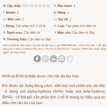
📆
Cập nhật:
2022-10-20 15:43:22
🔨
Bảo hành:
1
⭐
Model:
1
🌠
Hãng:
1
👉
Mức cân:
1
👉
Sai số:
1
⭐
Dòng:
Cân phân tích 2 số lẻ
📁
Loại:
Cân phân tích điện tử
📂
Danh mục:
Cân điện tử
📌
Mức cân:
Cân điện tử 3kg
🌀
Thương hiệu:
Cân điện tử Digi
AHA và BHA là thần dược cho làn da lão hóa ⭐ gọi 0989.888.891 - 0918.322.668 ⭐ để biết
thông tin ⭐ AHA và BHA là thần dược cho làn da lão hóa từ ⭐ Công ty TNHH Sản Xuất Công
Nghệ Tân Nam Phát.
AHA và BHA là thần dược cho làn da lão hóa
Khi được sử dụng đúng cách, một loại axit chăm sóc da nhẹ
- ở dạng axit alpha-hydroxy (AHA) hoặc axit beta-hydroxy
(BHA) - có thể
giá cân phân tích 2 số lẻ
mang lại hiệu quả kỳ
diệu cho làn da của bạn.