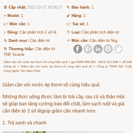
📆
Cập nhật:
2022-10-17 18:56:27
🔨
Bảo hành:
1
⭐
Model:
1
🌠
Hãng:
1
👉
Mức cân:
1
👉
Sai số:
1
⭐
Dòng:
Cân phân tích 2 số lẻ
📁
Loại:
Cân phân tích điện tử
📂
Danh mục:
Cân điện tử
📌
Mức cân:
Cân điện tử 5kg
🌀
Thương hiệu:
Cân điện tử
TNP Scacle
Giảm cân với nước ép thơm vô cùng hiệu quả ⭐ gọi 0989.888.891 - 0918.322.668 ⭐ để biết
thông tin ⭐ Giảm cân với nước ép thơm vô cùng hiệu quả từ ⭐ Công ty TNHH Sản Xuất
Công Nghệ Tân Nam Phát.
Giảm cân với nước ép thơm vô cùng hiệu quả
Những thức uống được làm từ trái cây, rau củ và thảo mộc
sẽ giúp bạn tăng cường trao đổi chất, làm sạch ruột và
giá
cân điện tử 2 số lẻ
giúp giảm cân nhanh hơn.
1. Trà xanh và chanh