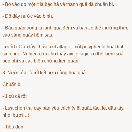
- Bỏ vào đó một ít là bạc hà và thanh quế đã chuẩn bị.
- Đổ đầy nước vào bình.
- Bảo quản trong tủ lạnh qua đêm và bạn có thể thưởng thức
vào sáng ngày hôm sau.
Lợi ích: Dâu tây chứa axit allagic, một polyphenol hoạt tính
sinh học. Nghiên cứu cho thấy axit ellagic có thể kiểm soát
béo phì và các biến chứng liên quan.
8. Nước ép cà rốt kết hợp cùng hoa quả
Chuẩn bị:
- 1 củ cà rốt
- Lựa chọn trái cây bạn yêu thích (việt quất, táo, lê, dâu tây,
nho, bưởi…)
- Tiêu đen