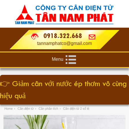
0918.322.668
tannamphatco@gmail.com
Menu
👉
Giảm cân với nước ép thơm vô cùng
hiệu quả
Home
›
Cân điện tử
›
Cân phân tích
›
Cân điện tử 2 số lẻ