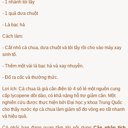
- 1 nhánh tỏi tây
- 1 quả dưa chuột
- Lá bạc hà
Cách làm:
- Cắt nhỏ cà chua, dưa chuột và tỏi tây rồi cho vào máy xay
sinh tố.
- Thêm một vài lá bạc hà và xay nhuyễn.
- Đổ ra cốc và thưởng thức.
Lợi ích: Cà chua là
giá cân điện tử 4 số lẻ
một nguồn cung
cấp lycopene dồi dào, có khả nặng hỗ trợ giảm cân. Một
nghiên cứu được thực hiện bởi Đại học y khoa Trung Quốc
cho thấy nước ép cà chua làm giảm số đo vòng eo rất nhanh
và hiệu quả.
Có phải bạn đang quan tâm tới nội dung
Cân phân tích