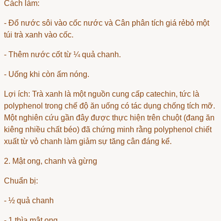
Cách làm:
- Đổ nước sôi vào cốc nước và
Cân phân tích giá rẻ
bỏ một
túi trà xanh vào cốc.
- Thêm nước cốt từ ¼ quả chanh.
- Uống khi còn ấm nóng.
Lợi ích: Trà xanh là một nguồn cung cấp catechin, tức là
polyphenol trong chế độ ăn uống có tác dụng chống tích mỡ.
Một nghiên cứu gần đây được thực hiện trên chuột (đang ăn
kiêng nhiều chất béo) đã chứng minh rằng polyphenol chiết
xuất từ vỏ chanh làm giảm sự tăng cân đáng kể.
2. Mật ong, chanh và gừng
Chuẩn bị:
- ½ quả chanh
- 1 thìa mật ong