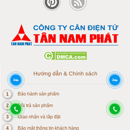
Cân điện tử 120 tấn
Cân điện tử 150 tấn
Loadcell 300g
Loadcell 500g
Loadcell 1kg
Hướng dẫn & Chính sách
Cảm biến Loadcell 2kg
1
Bảo hành sản phẩm
Loadcell 3kg
2
Đôi trả sản phẩm
Loadcell 5kg
3
Giao nhận và lắp đặt
4
Bảo mật thông tin khách hàng
Loadcell 10kg