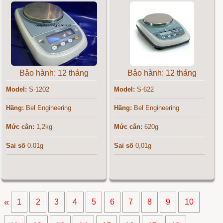
Bảo hành: 12 tháng
Bảo hành: 12 tháng
Model:
S-1202
Model:
S-622
Hãng:
Bel Engineering
Hãng:
Bel Engineering
Mức cân:
1,2kg
Mức cân:
620g
Sai số
0.01g
Sai số
0,01g
«
1
2
3
4
5
6
7
8
9
10