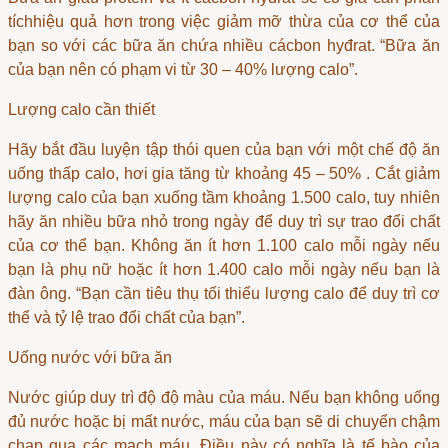
tích
hiệu quả hơn trong việc giảm mỡ thừa của cơ thể của
bạn so với các bữa ăn chứa nhiều cácbon hyđrat. “Bữa ăn
của bạn nên có phạm vi từ 30 – 40% lượng calo”.
Lượng calo cần thiết
Hãy bắt đầu luyện tập thói quen của bạn với một chế độ ăn
uống thấp calo, hơi gia tăng từ khoảng 45 – 50% . Cắt giảm
lượng calo của bạn xuống tầm khoảng 1.500 calo, tuy nhiên
hãy ăn nhiều bữa nhỏ trong ngày để duy trì sự trao đổi chất
của cơ thể bạn. Không ăn ít hơn 1.100 calo mỗi ngày nếu
bạn là phụ nữ hoặc ít hơn 1.400 calo mỗi ngày nếu bạn là
đàn ông. “Bạn cần tiêu thụ tối thiểu lượng calo để duy trì cơ
thể và tỷ lệ trao đổi chất của bạn”.
Uống nước với bữa ăn
Nước giúp duy trì độ độ màu của máu. Nếu bạn không uống
đủ nước hoặc bị mất nước, máu của bạn sẽ di chuyển chậm
chạp qua các mạch máu. Điều này có nghĩa là tế bào của