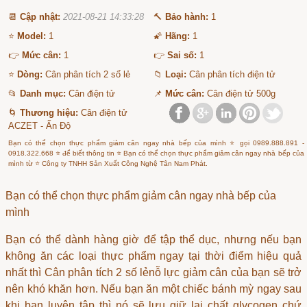
📆
Cập nhật:
2021-08-21 14:33:28
🔨
Bảo hành:
1
⭐
Model:
1
🌠
Hãng:
1
👉
Mức cân:
1
👉
Sai số:
1
⭐
Dòng:
Cân phân tích 2 số lẻ
📁
Loại:
Cân phân tích điện tử
📂
Danh mục:
Cân điện tử
📌
Mức cân:
Cân điện tử 500g
🌀
Thương hiệu:
Cân điện tử
ACZET - Ấn Độ
Bạn có thể chọn thực phẩm giảm cân ngay nhà bếp của mình ⭐ gọi 0989.888.891 -
0918.322.668 ⭐ để biết thông tin ⭐ Bạn có thể chọn thực phẩm giảm cân ngay nhà bếp của
mình từ ⭐ Công ty TNHH Sản Xuất Công Nghệ Tân Nam Phát.
Bạn có thể chọn thực phẩm giảm cân ngay nhà bếp của
mình
Bạn có thể dành hàng giờ để tập thể dục, nhưng nếu bạn
không ăn các loại thực phẩm ngay tại thời điểm hiệu quả
nhất thì
Cân phân tích 2 số lẻ
nỗ lực giảm cân của bạn sẽ trở
nên khó khăn hơn. Nếu bạn ăn một chiếc bánh mỳ ngay sau
khi bạn luyện tập thì nó sẽ lưu giữ lại chất glycogen chứ