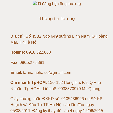
Loadcell 30kg
Thông tin liên hệ
Loadcell 50kg
Địa chỉ:
Số 45B2 Ngõ 649 đường Lĩnh Nam, Q.Hoàng
Loadcell 100kg
Mai, TP.Hà Nội
Loadcell 150kg
Hotline:
0918.322.668
Fax:
0965.278.881
Loadcell 200kg
Email:
tannamphatco@gmail.com
Loadcell 300kg
Chi nhánh TpHCM:
130-132 Hồng Hà, P.9, Q.Phú
Nhuận, Tp.HCM - Liên hệ: 0938370979 Mr. Quang
Loadcell 500kg
Giấy chứng nhận ĐKKD số: 0105436996 do Sở Kế
Loadcell 1 tấn
Hoạch và Đầu Tư TP Hà Nội cấp lần đầu ngày
05/08/2011. Đăng ký thay đổi lần 4 ngày 15/06/2015