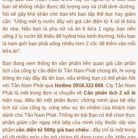
bạn sẽ không nhận được đủ lượng oxy và chất dinh dưỡng.
Nó sẽ gây khó khăn cho bạn khi bạn tập thể dục hay giảm
cân. “Uống một ly nước đầy với
giá cân điện tử 4 số lẻ
bữa
ăn nhẹ. Nếu bạn là phụ nữ và ăn 6 bữa 1 ngày, bạn nên
uống 2 ly nước tối thiểu để hyđrat hóa bình thường. Nếu bạn
là nam giới bạn phải uống nhiều hơn 2 cốc để thêm vào mỗi
bữa ăn”.
Bạn đang xem thông tin sản phẩm liên quan
giá cân phân
tích
của công ty cân điện tử Tân Nam Phát chúng tôi, hi vọng
thông tin này đầy đủ tới bạn, nếu không bạn có thể phản hồi
với Tân Nam Phát qua
Hotline 0918.322.668
. Cty Tân Nam
Phát là một trong đợn vị chuyên về
Cân phân tích 2 số lẻ
hiện nay, điều đó một phần được chứng minh qua bề dầy
lịch sử của công ty, cũng như sự tín nhiệm của khách hàn
dành cho Tân Nam Phát. Thông tin bài Bạn có thể chọn thực
phẩm giảm cân ngay nhà bếp của mình này thuộc dải sản
phẩm
cân điện tử 500g giá bao nhiêu
, đây chỉ là một trong
số rất nhiều mức cân mà chúng tôi đang cung cấp. Hiện nay