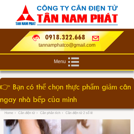
0918.322.668
tannamphatco@gmail.com
Menu
👉
Bạn có thể chọn thực phẩm giảm cân
ngay nhà bếp của mình
Home
›
Cân điện tử
›
Cân phân tích
›
Cân điện tử 2 số lẻ