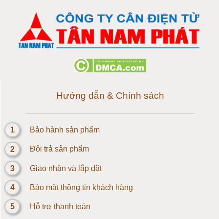
Cân điện tử 150 tấn
Loadcell 300g
Loadcell 500g
Loadcell 1kg
Hướng dẫn & Chính sách
Cảm biến Loadcell 2kg
1
Bảo hành sản phẩm
Loadcell 3kg
2
Đôi trả sản phẩm
Loadcell 5kg
3
Giao nhận và lắp đặt
4
Bảo mật thông tin khách hàng
Loadcell 10kg
5
Hỗ trợ thanh toán
Loadcell 20kg