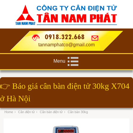
0918.322.668
tannamphatco@gmail.com
Menu
👉
Báo giá cân bàn điện tử 30kg X704
ở Hà Nội
Home
›
Cân điện tử
›
Cân bàn điện tử
›
Cân bàn 30kg