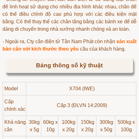
đế linh hoạt sử dụng cho nhiều địa hình khác nhau, chân đế
có thể điều chỉnh độ cao phù hợp với các điều kiện mặt
bằng. Có thể thay thế các chân tăng bằng các bánh xe để dễ
dàng di chuyển trong nhà xưởng nhanh chóng và an toàn.
- Ngoài ra, Cty cân điện tử Tân Nam Phát còn nhận
sản xuất
bàn cân với kích thước theo yêu
cầu của khách hàng.
Bảng thông số kỹ thuật
Model
X704 (IWE)
Cấp
Cấp 3 (ĐLVN 14:2009)
chính xác
Khả năng
30kg
60kg x
100kg
150kg
300kg
500kg x
cân
x 5g
10g
x 20g
x 20g
x 50g
100g