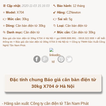
📆
Cập nhật:
2020-11-03 15:16:03
🔨
Bảo hành:
12 tháng
⭐
Model:
X704
🌠
Hãng:
CZNewton
👉
Mức cân:
30kg
👉
Sai số:
5g
⭐
Dòng:
Cân bàn điện tử 30kg
📁
Loại:
Cân bàn điện tử
📂
Danh mục:
Cân điện tử
📌
Mức cân:
Cân điện tử 30kg
Báo giá cân bàn điện tử 30kg X704 ở Hà Nội ⭐ gọi 0989.888.891 - 0918.322.668 ⭐ để biết
thông tin ⭐ Báo giá cân bàn điện tử 30kg X704 ở Hà Nội từ ⭐ Công ty TNHH Sản Xuất Công
Nghệ Tân Nam Phát.
Đặc tính chung Báo giá cân bàn điện tử
30kg X704 ở Hà Nội
- Hãng sản xuất: Công ty cân điện tử Tân Nam Phát