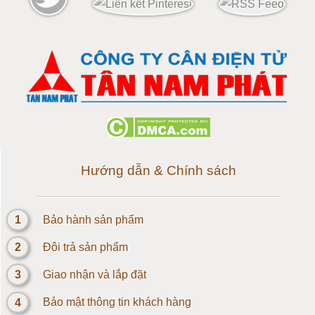
Cân điện tử 120 tấn
Cân điện tử 150 tấn
Loadcell 300g
Loadcell 500g
Loadcell 1kg
Hướng dẫn & Chính sách
Cảm biến Loadcell 2kg
1
Bảo hành sản phẩm
Loadcell 3kg
2
Đôi trả sản phẩm
Loadcell 5kg
3
Giao nhận và lắp đặt
4
Bảo mật thông tin khách hàng
Loadcell 10kg