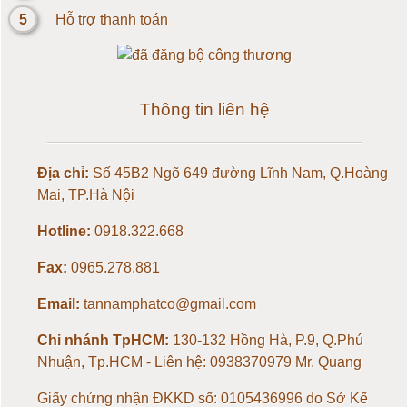
5
Hỗ trợ thanh toán
Loadcell 20kg
Loadcell 30kg
Thông tin liên hệ
Loadcell 50kg
Địa chỉ:
Số 45B2 Ngõ 649 đường Lĩnh Nam, Q.Hoàng
Loadcell 100kg
Mai, TP.Hà Nội
Loadcell 150kg
Hotline:
0918.322.668
Fax:
0965.278.881
Loadcell 200kg
Email:
tannamphatco@gmail.com
Loadcell 300kg
Chi nhánh TpHCM:
130-132 Hồng Hà, P.9, Q.Phú
Nhuận, Tp.HCM - Liên hệ: 0938370979 Mr. Quang
Loadcell 500kg
Giấy chứng nhận ĐKKD số: 0105436996 do Sở Kế