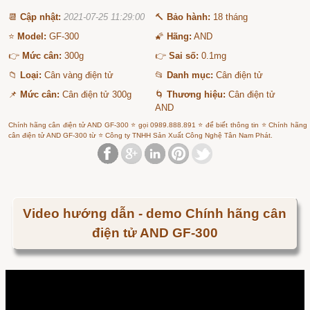
📆
Cập nhật:
2021-07-25 11:29:00
🔨
Bảo hành:
18 tháng
⭐
Model:
GF-300
🌠
Hãng:
AND
👉
Mức cân:
300g
👉
Sai số:
0.1mg
📁
Loại:
Cân vàng điện tử
📂
Danh mục:
Cân điện tử
📌
Mức cân:
Cân điện tử 300g
🌀
Thương hiệu:
Cân điện tử
AND
Chính hãng cân điện tử AND GF-300 ⭐ gọi 0989.888.891 ⭐ để biết thông tin ⭐ Chính hãng
cân điện tử AND GF-300 từ ⭐ Công ty TNHH Sản Xuất Công Nghệ Tân Nam Phát.
Video hướng dẫn - demo Chính hãng cân
điện tử AND GF-300