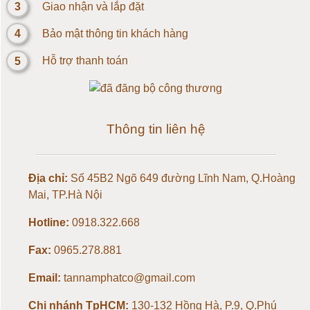
Loadcell 5kg
3
Giao nhận và lắp đặt
4
Bảo mật thông tin khách hàng
Loadcell 10kg
5
Hỗ trợ thanh toán
Loadcell 20kg
Loadcell 30kg
Thông tin liên hệ
Loadcell 50kg
Địa chỉ:
Số 45B2 Ngõ 649 đường Lĩnh Nam, Q.Hoàng
Loadcell 100kg
Mai, TP.Hà Nội
Loadcell 150kg
Hotline:
0918.322.668
Fax:
0965.278.881
Loadcell 200kg
Email:
tannamphatco@gmail.com
Loadcell 300kg
Chi nhánh TpHCM:
130-132 Hồng Hà, P.9, Q.Phú