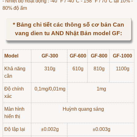
- Nhiệt độ hoạt động : -40° F / -40°C - 158° F / 70°C tại 10% -
80% độ ẩm
* Bảng chi tiết các thông số cơ bản
Can
vang dien tu
AND Nhật Bản model GF:
Model
GF-300
GF-600
GF-800
GF-1000
Khả năng
310g
610g
810g
1100g
cân
Độ chính
0,1mg/0,01mg
1mg
xác
Màn hình
Huỳnh quang sáng
hiển thị
Độ lập lại
±0.002g
±0.003g