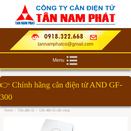
0918.322.668
tannamphatco@gmail.com
Menu
👉
Chính hãng cân điện tử AND GF-
300
Home
›
Cân điện tử
›
Cân điện tử cân vàng