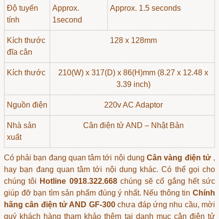
Độ tuyến
Approx.
Approx. 1.5 seconds
tính
1second
Kích thước
128 x 128mm
đĩa cân
Kích thước
210(W) x 317(D) x 86(H)mm (8.27 x 12.48 x
3.39 inch)
Nguồn điện
220v AC Adaptor
Nhà sản
Cân điện tử
AND – Nhật Bản
xuất
Có phải bạn đang quan tâm tới nội dung
Cân vàng điện tử
,
hay bạn đang quan tâm tới nội dung khác. Có thể gọi cho
chúng tôi
Hotline 0918.322.668
chúng sẽ cố gắng hết sức
giúp đỡ bạn tìm sản phẩm đúng ý nhất. Nếu thông tin
Chính
hãng cân điện tử AND GF-300
chưa đáp ứng nhu cầu, mời
quý khách hàng tham khảo thêm tại danh mục
cân điện tử