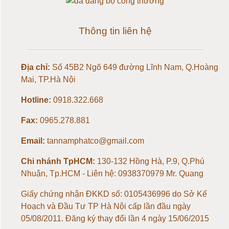
Loadcell 30kg
Thông tin liên hệ
Loadcell 50kg
Địa chỉ:
Số 45B2 Ngõ 649 đường Lĩnh Nam, Q.Hoàng
Loadcell 100kg
Mai, TP.Hà Nội
Loadcell 150kg
Hotline:
0918.322.668
Fax:
0965.278.881
Loadcell 200kg
Email:
tannamphatco@gmail.com
Loadcell 300kg
Chi nhánh TpHCM:
130-132 Hồng Hà, P.9, Q.Phú
Nhuận, Tp.HCM - Liên hệ: 0938370979 Mr. Quang
Loadcell 500kg
Giấy chứng nhận ĐKKD số: 0105436996 do Sở Kế
Loadcell 1 tấn
Hoạch và Đầu Tư TP Hà Nội cấp lần đầu ngày
05/08/2011. Đăng ký thay đổi lần 4 ngày 15/06/2015