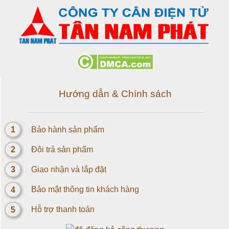
Cân điện tử 150 tấn
Loadcell 300g
Loadcell 500g
Loadcell 1kg
Hướng dẫn & Chính sách
Cảm biến Loadcell 2kg
1
Bảo hành sản phẩm
Loadcell 3kg
2
Đôi trả sản phẩm
Loadcell 5kg
3
Giao nhận và lắp đặt
4
Bảo mật thông tin khách hàng
Loadcell 10kg
5
Hỗ trợ thanh toán
Loadcell 20kg