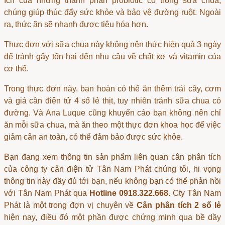
ích của những thành phần probiotic có trong sữa chua,
chúng giúp thúc đẩy sức khỏe và bảo vệ đường ruột. Ngoài
ra, thức ăn sẽ nhanh được tiêu hóa hơn.
Thực đơn với sữa chua này không nên thức hiện quá 3 ngày
để tránh gây tổn hại đến nhu cầu về chất xơ và vitamin của
cơ thể.
Trong thực đơn này, bạn hoàn có thể ăn thêm trái cây, cơm
và
giá cân điện tử 4 số lẻ
thịt, tuy nhiên tránh sữa chua có
đường. Và Ana Luque cũng khuyến cáo bạn không nên chỉ
ăn mỗi sữa chua, mà ăn theo một thực đơn khoa học để việc
giảm cân an toàn, có thể đảm bảo được sức khỏe.
Bạn đang xem thông tin sản phẩm liên quan
cân phân tích
của công ty cân điện tử Tân Nam Phát chúng tôi, hi vọng
thông tin này đầy đủ tới bạn, nếu không bạn có thể phản hồi
với Tân Nam Phát qua
Hotline 0918.322.668
. Cty Tân Nam
Phát là một trong đợn vị chuyên về
Cân phân tích 2 số lẻ
hiện nay, điều đó một phần được chứng minh qua bề dầy