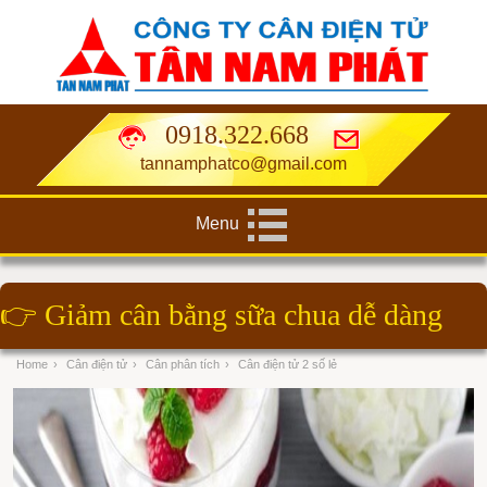
0918.322.668
tannamphatco@gmail.com
Menu
👉
Giảm cân bằng sữa chua dễ dàng
Home
›
Cân điện tử
›
Cân phân tích
›
Cân điện tử 2 số lẻ