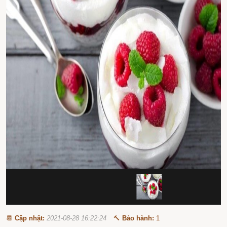
📆
Cập nhật:
2021-08-28 16:22:24
🔨
Bảo hành:
1