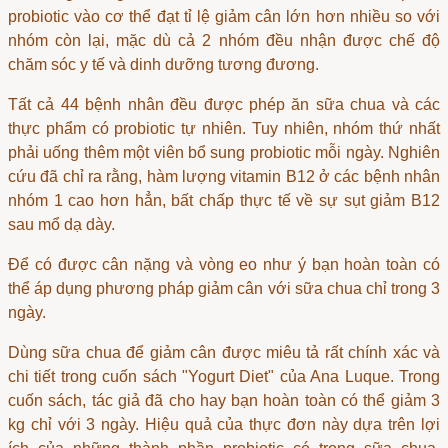
probiotic vào cơ thể đạt tỉ lệ giảm cân lớn hơn nhiều so với
nhóm còn lại, mặc dù cả 2 nhóm đều nhận được chế độ
chăm sóc y tế và dinh dưỡng tương đương.
Tất cả 44 bệnh nhân đều được phép ăn sữa chua và các
thực phẩm có probiotic tự nhiên. Tuy nhiên, nhóm thứ nhất
phải uống thêm một viên bổ sung probiotic mỗi ngày. Nghiên
cứu đã chỉ ra rằng, hàm lượng vitamin B12 ở các bệnh nhân
nhóm 1 cao hơn hẳn, bất chấp thực tế về sự sụt giảm B12
sau mổ dạ dày.
Để có được cân nặng và vòng eo như ý bạn hoàn toàn có
thể áp dụng phương pháp giảm cân với sữa chua chỉ trong 3
ngày.
Dùng sữa chua để giảm cân được miêu tả rất chính xác và
chi tiết trong cuốn sách "Yogurt Diet" của Ana Luque. Trong
cuốn sách, tác giả đã cho hay bạn hoàn toàn có thể giảm 3
kg chỉ với 3 ngày. Hiệu quả của thực đơn này dựa trên lợi