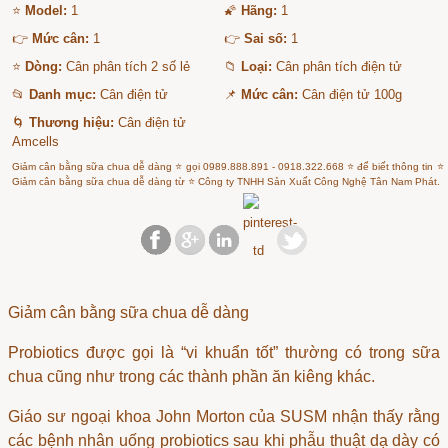
⭐
Model:
1
🌠
Hãng:
1
👉
Mức cân:
1
👉
Sai số:
1
⭐
Dòng:
Cân phân tích 2 số lẻ
📁
Loại:
Cân phân tích điện tử
📂
Danh mục:
Cân điện tử
📌
Mức cân:
Cân điện tử 100g
🌀
Thương hiệu:
Cân điện tử
Amcells
Giảm cân bằng sữa chua dễ dàng ⭐ gọi 0989.888.891 - 0918.322.668 ⭐ để biết thông tin ⭐
Giảm cân bằng sữa chua dễ dàng từ ⭐ Công ty TNHH Sản Xuất Công Nghệ Tân Nam Phát.
Giảm cân bằng sữa chua dễ dàng
Probiotics được gọi là “vi khuẩn tốt” thường có trong sữa
chua cũng như trong các thành phần ăn kiêng khác.
Giáo sư ngoại khoa John Morton của SUSM nhận thấy rằng
các bệnh nhân uống probiotics sau khi phẫu thuật dạ dày có