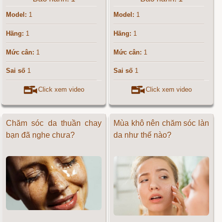
Model:
1
Model:
1
Hãng:
1
Hãng:
1
Mức cân:
1
Mức cân:
1
Sai số
1
Sai số
1
Click xem video
Click xem video
Chăm sóc da thuần chay
Mùa khô nên chăm sóc làn
bạn đã nghe chưa?
da như thế nào?