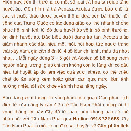
Hiện nay, trên thị trường có một số loại trà hòa tan giúp tăng
huyết áp, điển hình là trà Acotea. Acotea được bào chế từ
các vị thuốc thảo dược truyền thống dựa trên bài thuốc nổi
tiếng của Trung Quốc có tác dụng giúp cơ thể nhanh chóng
phục hồi sinh khí, từ đó đưa huyết áp về trị số bình thường,
ổn định huyết áp. Đặc biệt, dưới dạng trà tan, Acotea giúp
giảm nhanh các dấu hiệu mệt mỏi, hồi hộp, tức ngực, trạng
thái xây xẩm,
giá cân điện tử 4 số lẻ
tứ chi lạnh, màu da nhợt
nhạt,… Mỗi ngày dùng 3 – 5 gói trà Acotea sẽ bổ sung thêm
nguồn năng lượng, giúp chị em không còn lo lắng khi có dấu
hiệu tụt huyết áp do làm việc quá sức, stress, cơ thể thiếu
chất do ăn uống kém hoặc giảm cân quá mức, làm ảnh
hưởng nhiều tới sức khỏe và sinh hoạt hằng ngày.
Bạn đang xem thông tin sản phẩm liên quan
Cân phân tích
điện tử
của công ty cân điện tử Tân Nam Phát chúng tôi, hi
vọng thông tin này đầy đủ tới bạn, nếu không bạn có thể
phản hồi với Tân Nam Phát qua
Hotline 0918.322.668
. Cty
Tân Nam Phát là một trong đợn vị chuyên về
Cân phân tích