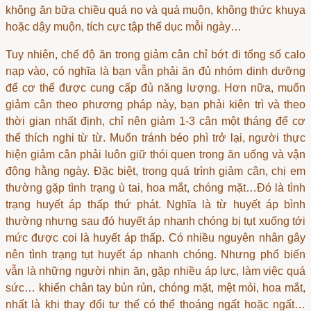
không ăn bữa chiều quá no và quá muộn, không thức khuya
hoặc dậy muộn, tích cực tập thể dục mỗi ngày…
Tuy nhiên, chế độ ăn trong giảm cân chỉ bớt đi tổng số calo
nạp vào, có nghĩa là bạn vẫn phải ăn đủ nhóm dinh dưỡng
để cơ thể được cung cấp đủ năng lượng. Hơn nữa, muốn
giảm cân theo phương pháp này, bạn phải kiên trì và theo
thời gian nhất định, chỉ nên giảm 1-3 cân một tháng để cơ
thể thích nghi từ từ. Muốn tránh béo phì trở lại, người thực
hiện giảm cân phải luôn giữ thói quen trong ăn uống và vận
động hằng ngày. Đặc biệt, trong quá trình giảm cân, chị em
thường gặp tình trạng ù tai, hoa mắt, chóng mặt…Đó là tình
trạng huyết áp thấp thứ phát. Nghĩa là từ huyết áp bình
thường nhưng sau đó huyết áp nhanh chóng bị tụt xuống tới
mức được coi là huyết áp thấp. Có nhiều nguyên nhân gây
nên tình trạng tụt huyết áp nhanh chóng. Nhưng phổ biến
vẫn là những người nhịn ăn, gặp nhiều áp lực, làm việc quá
sức… khiến chân tay bủn rủn, chóng mặt, mệt mỏi, hoa mắt,
nhất là khi thay đổi tư thế có thể thoáng ngất hoặc ngất…