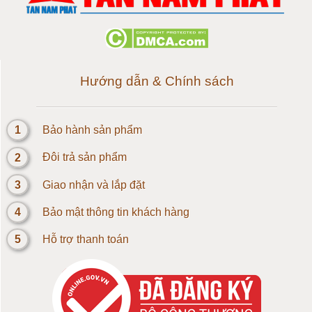
Loadcell 500g
Loadcell 1kg
Hướng dẫn & Chính sách
Cảm biến Loadcell 2kg
1
Bảo hành sản phẩm
Loadcell 3kg
2
Đôi trả sản phẩm
Loadcell 5kg
3
Giao nhận và lắp đặt
4
Bảo mật thông tin khách hàng
Loadcell 10kg
5
Hỗ trợ thanh toán
Loadcell 20kg
Loadcell 30kg