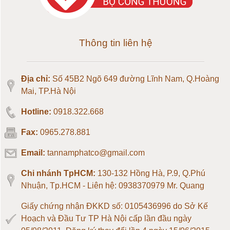
Loadcell 50kg
Loadcell 100kg
Thông tin liên hệ
Loadcell 150kg
Địa chỉ:
Số 45B2 Ngõ 649 đường Lĩnh Nam, Q.Hoàng
Loadcell 200kg
Mai, TP.Hà Nội
Hotline:
0918.322.668
Loadcell 300kg
Fax:
0965.278.881
Loadcell 500kg
Email:
tannamphatco@gmail.com
Loadcell 1 tấn
Chi nhánh TpHCM:
130-132 Hồng Hà, P.9, Q.Phú
Nhuận, Tp.HCM - Liên hệ: 0938370979 Mr. Quang
Loadcell 2 tấn
Giấy chứng nhận ĐKKD số: 0105436996 do Sở Kế
Hoạch và Đầu Tư TP Hà Nội cấp lần đầu ngày
Loadcell 3 tấn