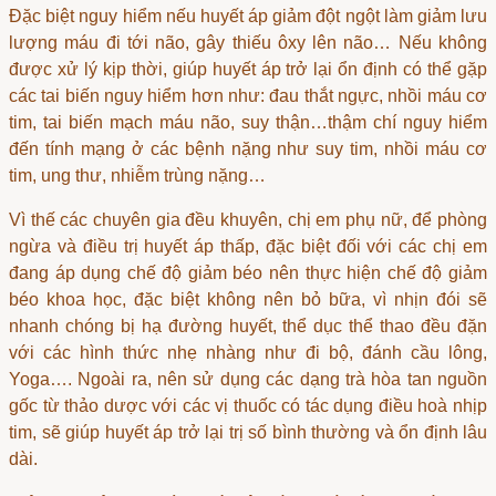
Đặc biệt nguy hiểm nếu huyết áp giảm đột ngột làm giảm lưu
lượng máu đi tới não, gây thiếu ôxy lên não… Nếu không
được xử lý kịp thời, giúp huyết áp trở lại ổn định có thể gặp
các tai biến nguy hiểm hơn như: đau thắt ngực, nhồi máu cơ
tim, tai biến mạch máu não, suy thận…thậm chí nguy hiểm
đến tính mạng ở các bệnh nặng như suy tim, nhồi máu cơ
tim, ung thư, nhiễm trùng nặng…
Vì thế các chuyên gia đều khuyên, chị em phụ nữ, để phòng
ngừa và điều trị huyết áp thấp, đặc biệt đối với các chị em
đang áp dụng chế độ giảm béo nên thực hiện chế độ giảm
béo khoa học, đặc biệt không nên bỏ bữa, vì nhịn đói sẽ
nhanh chóng bị hạ đường huyết, thể dục thể thao đều đặn
với các hình thức nhẹ nhàng như đi bộ, đánh cầu lông,
Yoga…. Ngoài ra, nên sử dụng các dạng trà hòa tan nguồn
gốc từ thảo dược với các vị thuốc có tác dụng điều hoà nhịp
tim, sẽ giúp huyết áp trở lại trị số bình thường và ổn định lâu
dài.