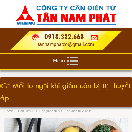
0918.322.668
tannamphatco@gmail.com
Menu
👉
Mối lo ngại khi giảm cân bị tụt huyết
áp
Home
›
Cân điện tử
›
Cân phân tích
›
Cân điện tử 2 số lẻ