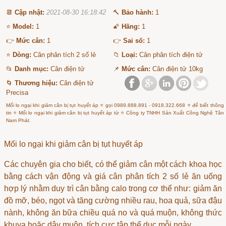
📆
Cập nhật:
2021-08-30 16:18:42
🔨
Bảo hành:
1
⭐
Model:
1
🌠
Hãng:
1
👉
Mức cân:
1
👉
Sai số:
1
⭐
Dòng:
Cân phân tích 2 số lẻ
📁
Loại:
Cân phân tích điện tử
📂
Danh mục:
Cân điện tử
📌
Mức cân:
Cân điện tử 10kg
🌀
Thương hiệu:
Cân điện tử
Precisa
Mối lo ngại khi giảm cân bị tụt huyết áp ⭐ gọi 0989.888.891 - 0918.322.668 ⭐ để biết thông
tin ⭐ Mối lo ngại khi giảm cân bị tụt huyết áp từ ⭐ Công ty TNHH Sản Xuất Công Nghệ Tân
Nam Phát.
Mối lo ngại khi giảm cân bị tụt huyết áp
Các chuyên gia cho biết, có thể giảm cân một cách khoa học
bằng cách vận động và
giá cân phân tích 2 số lẻ
ăn uống
hợp lý nhằm duy trì cân bằng calo trong cơ thể như: giảm ăn
đồ mỡ, béo, ngọt và tăng cường nhiều rau, hoa quả, sữa đậu
nành, không ăn bữa chiều quá no và quá muộn, không thức
khuya hoặc dậy muộn, tích cực tập thể dục mỗi ngày…