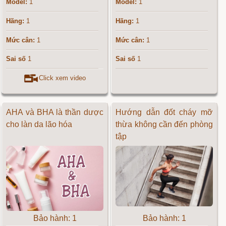
Model:
1
Model:
1
Hãng:
1
Hãng:
1
Mức cân:
1
Mức cân:
1
Sai số
1
Sai số
1
Click xem video
AHA và BHA là thần dược
Hướng dẫn đốt cháy mỡ
cho làn da lão hóa
thừa không cần đến phòng
tập
Bảo hành: 1
Bảo hành: 1