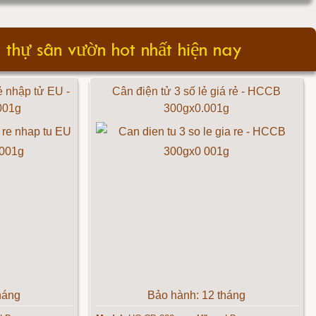
 thự sân vườn hot nhất hiện nay
ẻ nhập tử EU -
Cân điện tử 3 số lẻ giá rẻ - HCCB
001g
300gx0.001g
háng
Bảo hành: 12 tháng