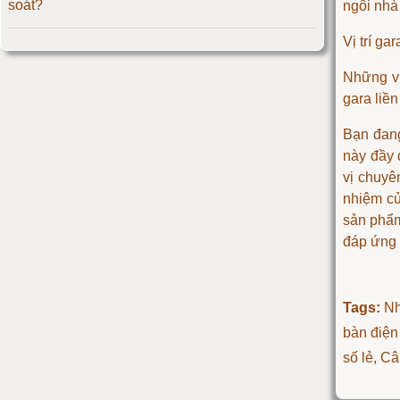
soát?
ngôi nhà
Cân điện tử 500kg
Vị trí gar
Bạn sẽ xử lý như thế nào khi bị rụng tóc
Cân điện tử 1000kg
Những vị 
AHA và BHA là thần dược cho làn da lão hóa
gara liền
Cân điện tử 2000kg
Bạn đang
Hướng dẫn đốt cháy mỡ thừa không cần đến
này đầy 
Cân điện tử 3000kg
phòng tập
vị chuy
nhiệm củ
Cân điện tử 1 tấn
sản ph
đáp ứng 
Cân điện tử 2 tấn
Cân điện tử 3 tấn
Tags:
Nh
bàn điện
Cân điện tử 5 tấn
số lẻ, C
Cân điện tử 10 tấn