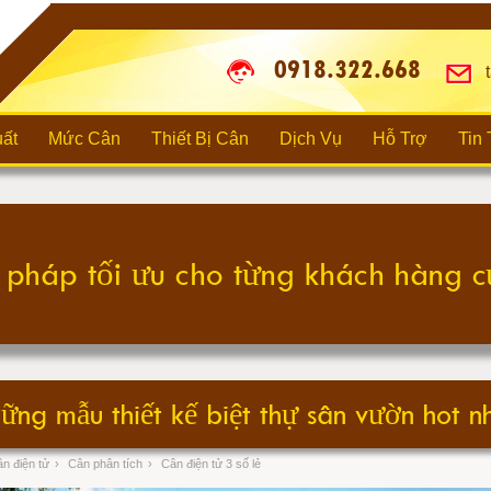
0918.322.668
t
ất
Mức Cân
Thiết Bị Cân
Dịch Vụ
Hỗ Trợ
Tin
ững mẫu thiết kế biệt thự sân vườn hot n
n điện tử
›
Cân phân tích
›
Cân điện tử 3 số lẻ