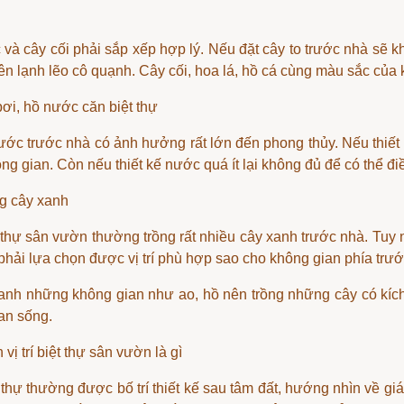
và cây cối phải sắp xếp hợp lý. Nếu đặt cây to trước nhà sẽ k
nên lạnh lẽo cô quạnh. Cây cối, hoa lá, hồ cá cùng màu sắc của
 bơi, hồ nước căn biệt thự
ước trước nhà có ảnh hưởng rất lớn đến phong thủy. Nếu thiết
ng gian. Còn nếu thiết kế nước quá ít lại không đủ để có thể điề
ồng cây xanh
 thự sân vườn thường trồng rất nhiều cây xanh trước nhà. Tuy n
phải lựa chọn được vị trí phù hợp sao cho không gian phía trư
nh những không gian như ao, hồ nên trồng những cây có kích
an sống.
vị trí biệt thự sân vườn là gì
 thự thường được bố trí thiết kế sau tâm đất, hướng nhìn về
giá