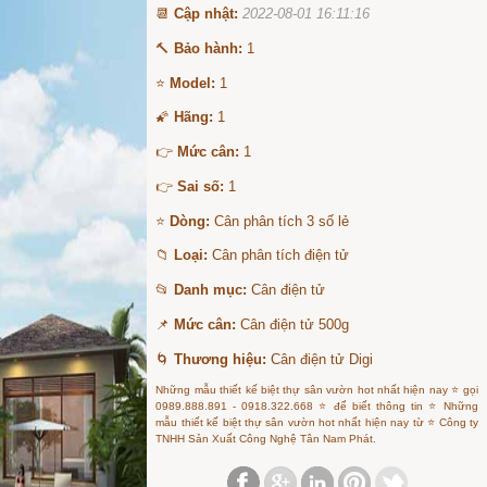
📆
Cập nhật:
2022-08-01 16:11:16
🔨
Bảo hành:
1
⭐
Model:
1
🌠
Hãng:
1
👉
Mức cân:
1
👉
Sai số:
1
⭐
Dòng:
Cân phân tích 3 số lẻ
📁
Loại:
Cân phân tích điện tử
📂
Danh mục:
Cân điện tử
📌
Mức cân:
Cân điện tử 500g
🌀
Thương hiệu:
Cân điện tử Digi
Những mẫu thiết kế biệt thự sân vườn hot nhất hiện nay ⭐ gọi
0989.888.891 - 0918.322.668 ⭐ để biết thông tin ⭐ Những
mẫu thiết kế biệt thự sân vườn hot nhất hiện nay từ ⭐ Công ty
TNHH Sản Xuất Công Nghệ Tân Nam Phát.