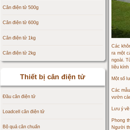
Cân điện tử 500g
Cân điện tử CAS Hàn Quốc
Cân điện tử 600g
Cân điện tử Yaohua
Cân điện tử 1kg
Cân điện tử Amcells
Các khôn
Cân điện tử 2kg
ra một c
Đầu cân điện tử Flintec
ngoài. T
liệu kín
Cân điện tử 3kg
Thiết bị cân điện tử
Một số lư
Cân điện tử 5kg
Các mẫu 
Đầu cân điện tử
vườn các 
Cân điện tử 10kg
Lưu ý về
Loadcell cân điện tử
Cân điện tử 15kg
Phong th
Bộ quả cân chuẩn
Người th
Cân điện tử 20kg