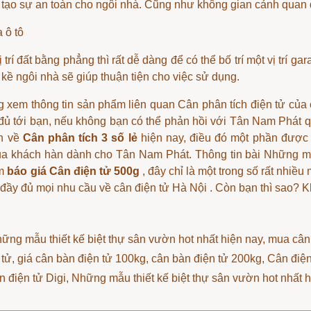
 tạo sự an toàn cho ngôi nhà. Cũng như không gian cảnh quan
a ô tô
trí đất bằng phẳng thì rất dễ dàng để có thể bố trí một vị trí ga
 kề ngôi nhà sẽ giúp thuận tiện cho việc sử dụng.
 xem thông tin sản phẩm liên quan
Cân phân tích điện tử
của c
đủ tới bạn, nếu không bạn có thể phản hồi với Tân Nam Phát 
ên về
Cân phân tích 3 số lẻ
hiện nay, điều đó một phần được 
a khách hàn dành cho Tân Nam Phát. Thông tin bài Những mẫu 
ẩm
báo giá Cân điện tử 500g
, đây chỉ là một trong số rất nhi
đầy đủ mọi nhu cầu về
cân điện tử Hà Nội
. Còn bạn thì sao? K
ững mẫu thiết kế biệt thự sân vườn hot nhất hiện nay
, mua cân 
 tử, giá cân bàn điện tử 100kg, cân bàn điện tử 200kg, Cân điện
ân điện tử Digi, Những mẫu thiết kế biệt thự sân vườn hot nhất 