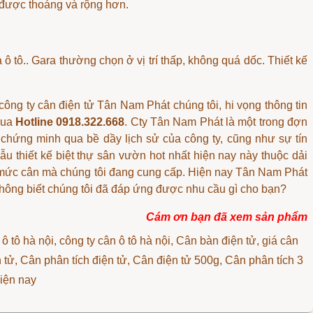
 được thoáng và rộng hơn.
ra ô tô.. Gara thường chọn ở vị trí thấp, không quá dốc. Thiết kế
ông ty cân điện tử Tân Nam Phát chúng tôi, hi vọng thông tin
qua
Hotline 0918.322.668
. Cty Tân Nam Phát là một trong đợn
chứng minh qua bề dầy lịch sử của công ty, cũng như sự tín
thiết kế biệt thự sân vườn hot nhất hiện nay này thuộc dải
ều mức cân mà chúng tôi đang cung cấp. Hiện nay Tân Nam Phát
hông biết chúng tôi đã đáp ứng được nhu cầu gì cho bạn?
Cám ơn bạn đã xem sản phẩm
ô tô hà nội, công ty cân ô tô hà nội, Cân bàn điện tử, giá cân
 tử, Cân phân tích điện tử, Cân điện tử 500g, Cân phân tích 3
hiện nay