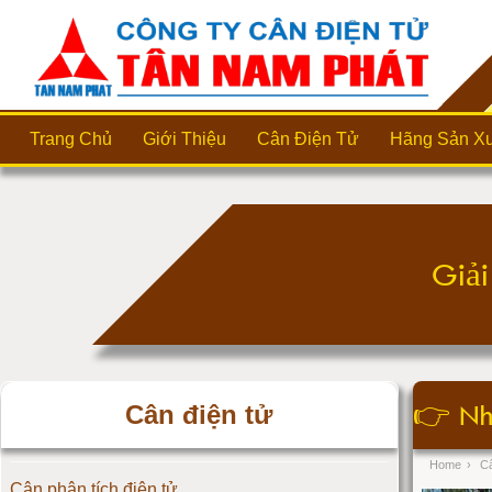
Trang Chủ
Giới Thiệu
Cân Điện Tử
Hãng Sản Xu
👉
Nh
Cân điện tử
Home
›
Câ
Cân phân tích điện tử