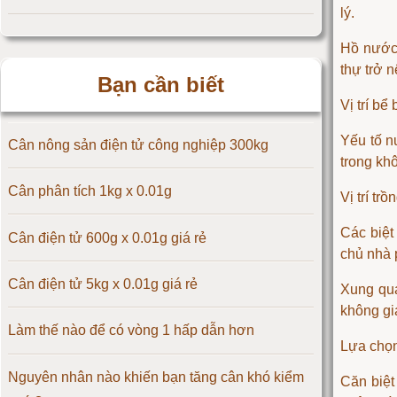
lý.
Cân điện tử 25kg
Hồ nước 
thự trở 
Bạn cần biết
Cân điện tử 30kg
Vị trí bể
Cân điện tử 50kg
Yếu tố n
Cân nông sản điện tử công nghiệp 300kg
trong khô
Cân điện tử 60kg
Cân phân tích 1kg x 0.01g
Vị trí tr
Cân điện tử 100kg
Các biệt
Cân điện tử 600g x 0.01g giá rẻ
chủ nhà 
Cân điện tử 150kg
Cân điện tử 5kg x 0.01g giá rẻ
Xung qua
không gi
Cân điện tử 200kg
Làm thế nào để có vòng 1 hấp dẫn hơn
Lựa chọn 
Cân điện tử 300kg
Nguyên nhân nào khiến bạn tăng cân khó kiểm
Căn biệt