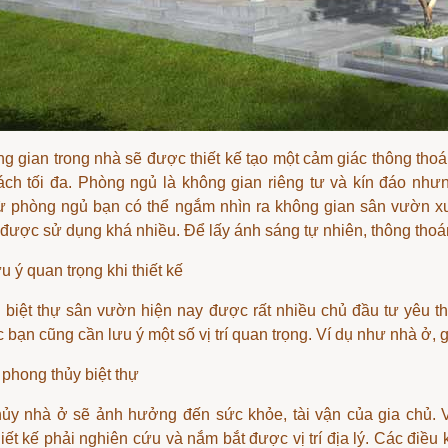
g gian trong nhà sẽ được thiết kế tạo một cảm giác thông tho
ách tối đa. Phòng ngủ là không gian riêng tư và kín đáo nh
ừ phòng ngủ bạn có thể ngắm nhìn ra không gian sân vườn xu
h được sử dụng khá nhiều. Để lấy ánh sáng tự nhiên, thông thoán
u ý quan trọng khi thiết kế
biệt thự sân vườn hiện nay được rất nhiều chủ đầu tư yêu thí
bạn cũng cần lưu ý một số vị trí quan trọng. Ví dụ như nhà ở, ga
 phong thủy biệt thự
ủy nhà ở sẽ ảnh hưởng đến sức khỏe, tài vận của gia chủ. V
iết kế phải nghiên cứu và nắm bắt được vị trí địa lý. Các điề