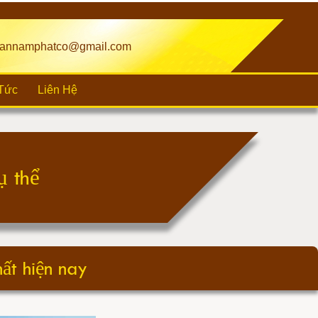
annamphatco@gmail.com
 Tức
Liên Hệ
hất hiện nay