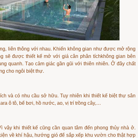
áng, liên thông với nhau. Khiến không gian như được mở rộng
ưng sẽ được thiết kế mở với
giá cân phân tích
không gian bên
ng quanh. Tạo cảm giác gần gũi với thiên nhiên. Ở đây chất
g cho ngôi biệt thự.
ch và có nhu cầu sở hữu. Tuy nhiên khi thiết kế biệt thự sân
ra ô tô, bể bơi, hồ nước, ao, vị trí trồng cây,…
ì vậy khi thiết kế cũng cần quan tâm đến phong thủy nhà ở.
u kiện về khí hậu, hướng gió để sắp xếp khu vườn cho thật hợp