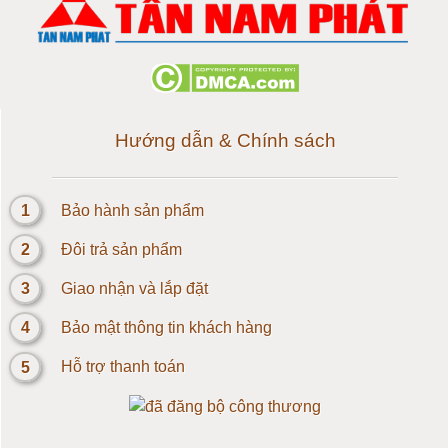
Loadcell 300g
Loadcell 500g
Loadcell 1kg
Hướng dẫn & Chính sách
Cảm biến Loadcell 2kg
1
Bảo hành sản phẩm
Loadcell 3kg
2
Đôi trả sản phẩm
Loadcell 5kg
3
Giao nhận và lắp đặt
Loadcell 10kg
4
Bảo mật thông tin khách hàng
5
Hỗ trợ thanh toán
Loadcell 20kg
Loadcell 30kg