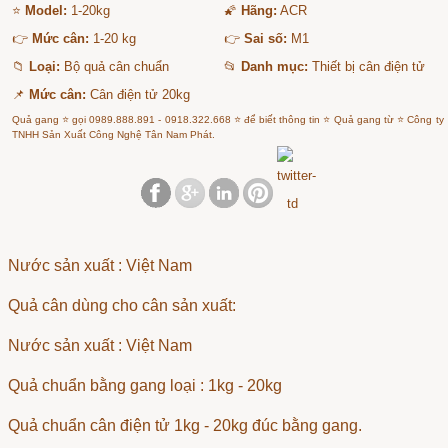
⭐
Model:
1-20kg
🌠
Hãng:
ACR
👉
Mức cân:
1-20 kg
👉
Sai số:
M1
📁
Loại:
Bộ quả cân chuẩn
📂
Danh mục:
Thiết bị cân điện tử
📌
Mức cân:
Cân điện tử 20kg
Quả gang ⭐ gọi 0989.888.891 - 0918.322.668 ⭐ để biết thông tin ⭐ Quả gang từ ⭐ Công ty
TNHH Sản Xuất Công Nghệ Tân Nam Phát.
Nước sản xuất : Việt Nam
Quả cân dùng cho cân sản xuất:
Nước sản xuất : Việt Nam
Quả chuẩn bằng gang loại : 1kg - 20kg
Quả chuẩn cân điện tử 1kg - 20kg đúc bằng gang.