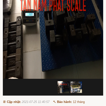
📆
Cập nhật:
2021-07-25 11:40:57
🔨
Bảo hành:
12 tháng