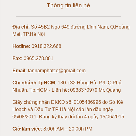
Thông tin liên hệ
Loadcell 50kg
Loadcell 100kg
Địa chỉ:
Số 45B2 Ngõ 649 đường Lĩnh Nam, Q.Hoàng
Mai, TP.Hà Nội
Loadcell 150kg
Hotline:
0918.322.668
Loadcell 200kg
Fax:
0965.278.881
Email:
tannamphatco@gmail.com
Loadcell 300kg
Chi nhánh TpHCM:
130-132 Hồng Hà, P.9, Q.Phú
Loadcell 500kg
Nhuận, Tp.HCM - Liên hệ: 0938370979 Mr. Quang
Giấy chứng nhận ĐKKD số: 0105436996 do Sở Kế
Loadcell 1 tấn
Hoạch và Đầu Tư TP Hà Nội cấp lần đầu ngày
05/08/2011. Đăng ký thay đổi lần 4 ngày 15/06/2015
Loadcell 2 tấn
Giờ làm việc:
8:00h AM – 20:00h PM