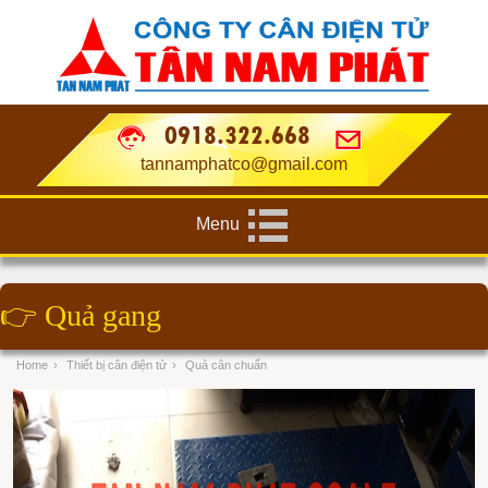
0918.322.668
tannamphatco@gmail.com
Menu
👉
Quả gang
Home
›
Thiết bị cân điện tử
›
Quả cân chuẩn