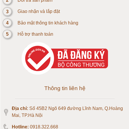
2
Đôi trả sản phẩm
Loadcell 5kg
3
Giao nhận và lắp đặt
4
Bảo mật thông tin khách hàng
Loadcell 10kg
5
Hỗ trợ thanh toán
Loadcell 20kg
Loadcell 30kg
Loadcell 50kg
Loadcell 100kg
Thông tin liên hệ
Loadcell 150kg
Địa chỉ:
Số 45B2 Ngõ 649 đường Lĩnh Nam, Q.Hoàng
Loadcell 200kg
Mai, TP.Hà Nội
Hotline:
0918.322.668