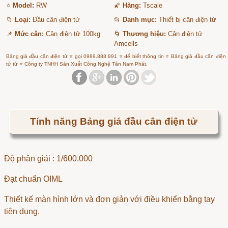
⭐
Model:
RW
🌠
Hãng:
Tscale
📁
Loại:
Đầu cân điện tử
📂
Danh mục:
Thiết bị cân điện tử
📌
Mức cân:
Cân điện tử 100kg
🌀
Thương hiệu:
Cân điện tử
Amcells
Bảng giá đầu cân điện tử ⭐ gọi 0989.888.891 ⭐ để biết thông tin ⭐ Bảng giá đầu cân điện
tử từ ⭐ Công ty TNHH Sản Xuất Công Nghệ Tân Nam Phát.
Tính năng Bảng giá đầu cân điện tử
Độ phân giải : 1/600.000
Đạt chuẩn OIML
Thiết kế màn hình lớn và đơn giản với điều khiển bằng tay
tiện dụng.