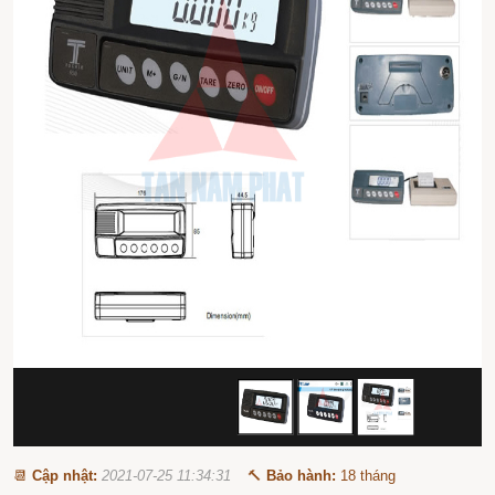
📆
Cập nhật:
2021-07-25 11:34:31
🔨
Bảo hành:
18 tháng