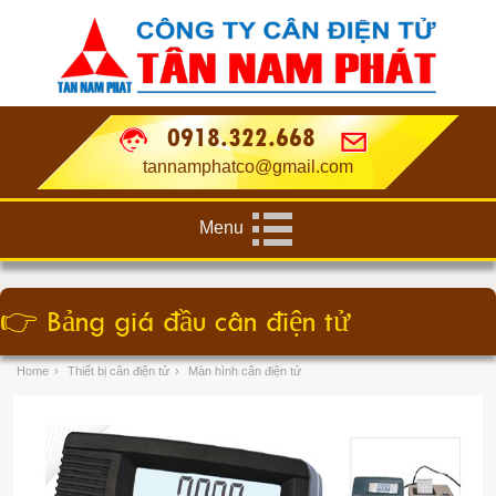
0918.322.668
tannamphatco@gmail.com
Menu
👉
Bảng giá đầu cân điện tử
Home
›
Thiết bị cân điện tử
›
Màn hình cân điện tử