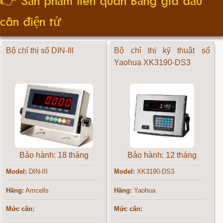
👉
Sản phẩm liên quan Bảng giá đầu
cân điện tử
Bộ chỉ thị số DIN-III
Bộ chỉ thị kỹ thuật số
Yaohua XK3190-DS3
Bảo hành: 18 tháng
Bảo hành: 12 tháng
Model:
DIN-III
Model:
XK3190-DS3
Hãng:
Amcells
Hãng:
Yaohua
Mức cân:
Mức cân: