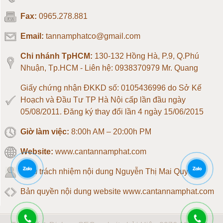
Loadcell 300kg
Fax:
0965.278.881
Loadcell 500kg
Email:
tannamphatco@gmail.com
Loadcell 1 tấn
Chi nhánh TpHCM:
130-132 Hồng Hà, P.9, Q.Phú
Nhuận, Tp.HCM - Liên hệ: 0938370979 Mr. Quang
Loadcell 2 tấn
Giấy chứng nhận ĐKKD số: 0105436996 do Sở Kế
Hoạch và Đầu Tư TP Hà Nội cấp lần đầu ngày
Loadcell 3 tấn
05/08/2011. Đăng ký thay đổi lần 4 ngày 15/06/2015
Giờ làm việc:
8:00h AM – 20:00h PM
Loadcell 5 tấn
Website:
www.cantannamphat.com
Loadcell 10 tấn
Chịu trách nhiệm nội dung
Nguyễn Thị Mai Quyên
Loadcell 20 tấn
Bản quyền nội dung website www.cantannamphat.com
Loadcell 30 tấn