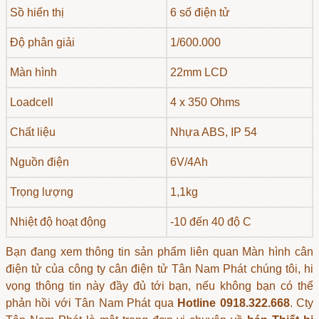
Sồ hiển thị
6 số điện tử
Độ phân giải
1/600.000
Màn hình
22mm LCD
Loadcell
4 x 350 Ohms
Chất liệu
Nhựa ABS, IP 54
Nguồn điện
6V/4Ah
Trọng lượng
1,1kg
Nhiệt độ hoạt động
-10 đến 40 độ C
Bạn đang xem thông tin sản phẩm liên quan
Màn hình cân
điện tử
của công ty cân điện tử Tân Nam Phát chúng tôi, hi
vọng thông tin này đầy đủ tới bạn, nếu không bạn có thể
phản hồi với Tân Nam Phát qua
Hotline 0918.322.668
. Cty