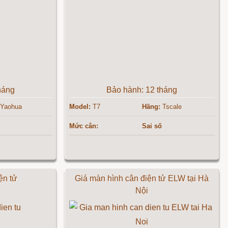
háng
Bảo hành: 12 tháng
Yaohua
Model:
T7
Hãng:
Tscale
Mức cân:
Sai số
ện tử
Giá màn hình cân điện tử ELW tại Hà
Nội