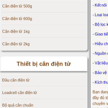
- Kết nối
Cân điện tử 500g
Cân điện tử CAS Hàn Quốc
- Loại lo
Cân điện tử 600g
Cân điện tử Yaohua
- Bộ lọc 
Cân điện tử 1kg
Cân điện tử Amcells
- Giao t
- Hiệu c
Cân điện tử 2kg
Đầu cân điện tử Flintec
- Nguồn
Cân điện tử 3kg
Thiết bị cân điện tử
- Vật liệ
Cân điện tử 5kg
- Bảo vệ 
Đầu cân điện tử
Cân điện tử 10kg
- Kích t
Bạn đang
Loadcell cân điện tử
Cân điện tử 15kg
đầy đủ t
chuyên 
Bộ quả cân chuẩn
Cân điện tử 20kg