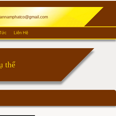
annamphatco@gmail.com
 Tức
Liên Hệ