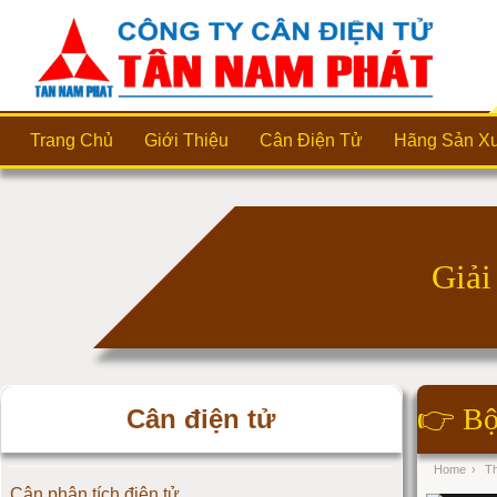
Trang Chủ
Giới Thiệu
Cân Điện Tử
Hãng Sản Xu
👉
Bộ
Cân điện tử
Home
›
Th
Cân phân tích điện tử