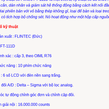
cân, dán nhãn và giám sát hệ thống động bằng cách kết nối đầu
 Hai phiên bản với vỏ bằng thép không gỉ, loại để bàn và loại
, có tích hợp bộ chống sét. Nó hoạt động như một hộp cấp nguồn
ố kỹ thuật
ản xuất : FLINTEC (Đức)
: FT-111D
ính xác : cấp 3, theo OIML R76
hức năng : 10 phím chức năng
ị : 6 số LCD với đèn nền sang trắng.
 đổi A/D : Delta – Sigma với bộ lọc analog.
góc tự động chỉnh góc đơn và chỉnh cặp đôi.
n giải nội : 16.000.000 counts