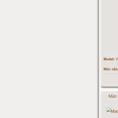
Cân điện tử 15 tấn
Cân điện tử 20 tấn
Cân điện tử 25 tấn
Cân điện tử 30 tấn
Model:
V
Cân điện tử 50 tấn
Mức cân
Cân điện tử 60 tấn
Cân điện tử 80 tấn
Màn 
Cân điện tử 100 tấn