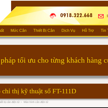
0918.322.668
t
ất
Mức Cân
Thiết Bị Cân
Dịch Vụ
Hỗ Trợ
Tin
 chỉ thị kỹ thuật số FT-111D
iết bị cân điện tử
›
Màn hình cân điện tử