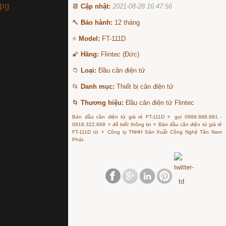
📆
Cập nhật:
2021-08-28 16:47:56
🔨
Bảo hành:
12 tháng
⭐
Model:
FT-111D
🌠
Hãng:
Flintec (Đức)
📁
Loại:
Đầu cân điện tử
📂
Danh mục:
Thiết bị cân điện tử
🌀
Thương hiệu:
Đầu cân điện tử Flintec
Bán đầu cân điện tử giá rẻ FT-111D ⭐ gọi 0989.888.891 -
0918.322.668 ⭐ để biết thông tin ⭐ Bán đầu cân điện tử giá rẻ
FT-111D từ ⭐ Công ty TNHH Sản Xuất Công Nghệ Tân Nam
Phát.