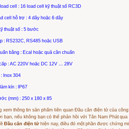
 load cell : 16 load cell kỹ thuật số RC3D
ad cell hỗ trợ : 4 dây hoặc 6 dây
kỹ thuật số : 5 bước
iếp : RS232C, RS485 hoặc USB
huẩn bằng : Ecal hoặc quả cân chuẩn
 cấp : AC 220V hoặc DC 12V … 28V
u : Inox 304
làm kín : IP67
hước (mm) : 250 x 180 x 85
 xem thông tin sản phẩm liên quan
Đầu cân điện tử
của công 
ới bạn, nếu không bạn có thể phản hồi với Tân Nam Phát qu
về
Đầu cân điện tử
hiện nay, điều đó một phần được chứng min