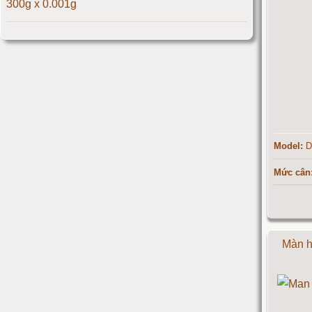
300g x 0.001g
Cân điện tử 500kg
Cân điện tử 3 số lẻ giá rẻ - HCCB 300gx0.001g
Cân điện tử 1000kg
Massage giúp chữa đau nửa đầu hiệu quả
Cân điện tử 2000kg
Làm thế nào để có vòng 1 hấp dẫn hơn
Cân điện tử 3000kg
Model:
DI
Cân điện tử 1 tấn
Mức cân
Cân điện tử 2 tấn
Cân điện tử 3 tấn
Màn h
Cân điện tử 5 tấn
Cân điện tử 10 tấn