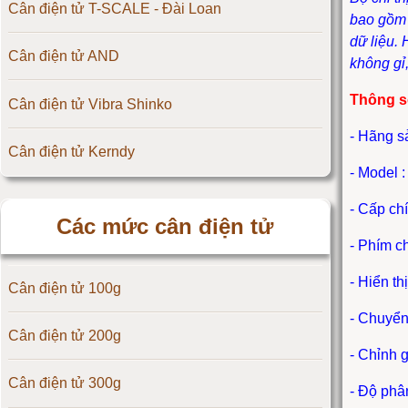
Cân điện tử T-SCALE - Đài Loan
bao gồm 
dữ liệu.
Cân điện tử AND
không gỉ
Thông s
Cân điện tử Vibra Shinko
- Hãng s
Cân điện tử Kerndy
- Model 
Cân điện tử HZ - Huazhi
- Cấp ch
Các mức cân điện tử
- Phím c
Cân điện tử Precisa
- Hiển th
Cân điện tử 100g
Cân điện tử OCS
- Chuyển
Cân điện tử 200g
Cân điện tử Digi
- Chỉnh 
Cân điện tử 300g
Cân điện tử TNP Scacle
- Độ phâ