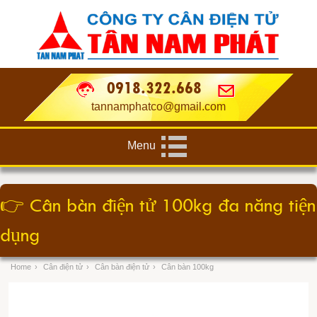
0918.322.668
tannamphatco@gmail.com
Menu
👉
Cân bàn điện tử 100kg đa năng tiện
dụng
Home
›
Cân điện tử
›
Cân bàn điện tử
›
Cân bàn 100kg