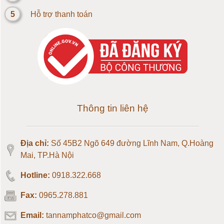
5
Hỗ trợ thanh toán
Loadcell 20kg
Loadcell 30kg
Loadcell 50kg
Loadcell 100kg
Thông tin liên hệ
Loadcell 150kg
Địa chỉ:
Số 45B2 Ngõ 649 đường Lĩnh Nam, Q.Hoàng
Loadcell 200kg
Mai, TP.Hà Nội
Hotline:
0918.322.668
Loadcell 300kg
Fax:
0965.278.881
Loadcell 500kg
Email:
tannamphatco@gmail.com