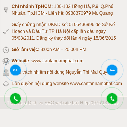
Loadcell 1 tấn
Chi nhánh TpHCM:
130-132 Hồng Hà, P.9, Q.Phú
Nhuận, Tp.HCM - Liên hệ: 0938370979 Mr. Quang
Loadcell 2 tấn
Giấy chứng nhận ĐKKD số: 0105436996 do Sở Kế
Hoạch và Đầu Tư TP Hà Nội cấp lần đầu ngày
Loadcell 3 tấn
05/08/2011. Đăng ký thay đổi lần 4 ngày 15/06/2015
Giờ làm việc:
8:00h AM – 20:00h PM
Loadcell 5 tấn
Website:
www.cantannamphat.com
Loadcell 10 tấn
Chịu trách nhiệm nội dung
Nguyễn Thị Mai Quyên
Loadcell 20 tấn
Bản quyền nội dung website www.cantannamphat.com
Loadcell 30 tấn
Thiết kế & Dịch vụ SEO website bởi Hiệp
0976.137.019
Loadcell 40 tấn
Loadcell 50 tấn