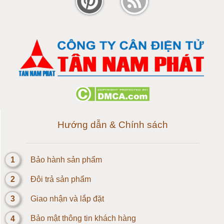
Cân điện tử 120 tấn
Cân điện tử 150 tấn
Loadcell 300g
Loadcell 500g
Loadcell 1kg
Hướng dẫn & Chính sách
Cảm biến Loadcell 2kg
1
Bảo hành sản phẩm
Loadcell 3kg
2
Đôi trả sản phẩm
Loadcell 5kg
3
Giao nhận và lắp đặt
4
Bảo mật thông tin khách hàng
Loadcell 10kg