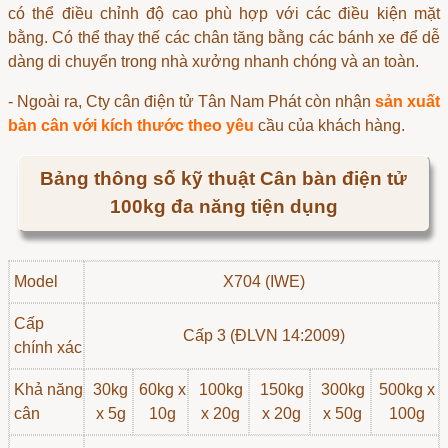
có thể điều chỉnh độ cao phù hợp với các điều kiện mặt
bằng. Có thể thay thế các chân tăng bằng các bánh xe để dễ
dàng di chuyển trong nhà xưởng nhanh chóng và an toàn.
- Ngoài ra, Cty cân điện tử Tân Nam Phát còn nhận
sản xuất
bàn cân với kích thước theo yêu
cầu của khách hàng.
Bảng thông số kỹ thuật Cân bàn điện tử
100kg đa năng tiện dụng
Model
X704 (IWE)
Cấp
Cấp 3 (ĐLVN 14:2009)
chính xác
Khả năng
30kg
60kg x
100kg
150kg
300kg
500kg x
cân
x 5g
10g
x 20g
x 20g
x 50g
100g