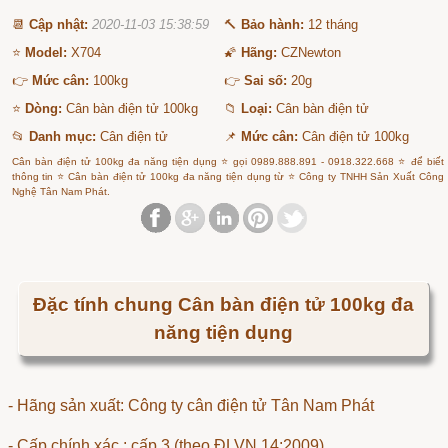
📆
Cập nhật:
2020-11-03 15:38:59
🔨
Bảo hành:
12 tháng
⭐
Model:
X704
🌠
Hãng:
CZNewton
👉
Mức cân:
100kg
👉
Sai số:
20g
⭐
Dòng:
Cân bàn điện tử 100kg
📁
Loại:
Cân bàn điện tử
📂
Danh mục:
Cân điện tử
📌
Mức cân:
Cân điện tử 100kg
Cân bàn điện tử 100kg đa năng tiện dụng ⭐ gọi 0989.888.891 - 0918.322.668 ⭐ để biết
thông tin ⭐ Cân bàn điện tử 100kg đa năng tiện dụng từ ⭐ Công ty TNHH Sản Xuất Công
Nghệ Tân Nam Phát.
Đặc tính chung Cân bàn điện tử 100kg đa
năng tiện dụng
- Hãng sản xuất: Công ty cân điện tử Tân Nam Phát
- Cấp chính xác : cấp 3 (theo ĐLVN 14:2009)