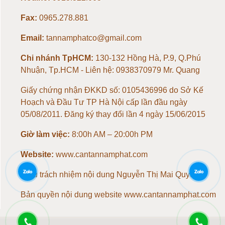
Fax:
0965.278.881
Loadcell 200kg
Email:
tannamphatco@gmail.com
Loadcell 300kg
Chi nhánh TpHCM:
130-132 Hồng Hà, P.9, Q.Phú
Nhuận, Tp.HCM - Liên hệ: 0938370979 Mr. Quang
Loadcell 500kg
Giấy chứng nhận ĐKKD số: 0105436996 do Sở Kế
Loadcell 1 tấn
Hoạch và Đầu Tư TP Hà Nội cấp lần đầu ngày
05/08/2011. Đăng ký thay đổi lần 4 ngày 15/06/2015
Loadcell 2 tấn
Giờ làm việc:
8:00h AM – 20:00h PM
Loadcell 3 tấn
Website:
www.cantannamphat.com
Chịu trách nhiệm nội dung
Nguyễn Thị Mai Quyên
Loadcell 5 tấn
Bản quyền nội dung website www.cantannamphat.com
Loadcell 10 tấn