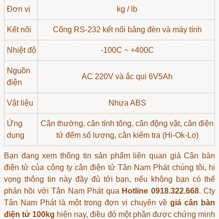
Đơn vị
kg / lb
Kết nối
Cổng RS-232 kết nối bảng đèn và máy tính
Nhiệt độ
-100C ~ +400C
Nguồn
AC 220V và ắc qui 6V5Ah
điện
Vật liệu
Nhựa ABS
Ứng
Cân thường, cân tính tổng, cân động vật,
cân điện
dụng
tử đếm số lượng
, cân kiểm tra (Hi-Ok-Lo)
Bạn đang xem thông tin sản phẩm liên quan
giá Cân bàn
điện tử
của công ty cân điện tử Tân Nam Phát chúng tôi, hi
vọng thông tin này đầy đủ tới bạn, nếu không bạn có thể
phản hồi với Tân Nam Phát qua
Hotline 0918.322.668
. Cty
Tân Nam Phát là một trong đợn vị chuyên về
giá cân bàn
điện tử 100kg
hiện nay, điều đó một phần được chứng minh