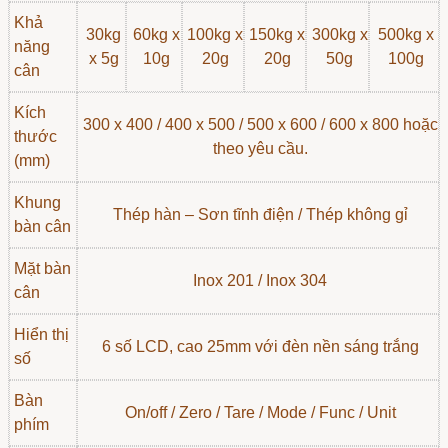
Khả
30kg
60kg x
100kg x
150kg x
300kg x
500kg x
năng
x 5g
10g
20g
20g
50g
100g
cân
Kích
300 x 400 / 400 x 500 / 500 x 600 / 600 x 800 hoặc
thước
theo yêu cầu.
(mm)
Khung
Thép hàn – Sơn tĩnh điện / Thép không gỉ
bàn cân
Mặt bàn
Inox 201 / Inox 304
cân
Hiển thị
6 số LCD, cao 25mm với đèn nền sáng trắng
số
Bàn
On/off / Zero / Tare / Mode / Func / Unit
phím