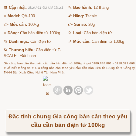
📆
Cập nhật:
2020-11-02 09:10:21
🔨
Bảo hành:
12 tháng
⭐
Model:
QA-100
🌠
Hãng:
Tscale
👉
Mức cân:
100kg
👉
Sai số:
20g
⭐
Dòng:
Cân bàn điện tử 100kg
📁
Loại:
Cân bàn điện tử
📂
Danh mục:
Cân điện tử
📌
Mức cân:
Cân điện tử 100kg
🌀
Thương hiệu:
Cân điện tử T-
SCALE - Đài Loan
Gia công bàn cân theo yêu cầu cần bàn điện tử 100kg ⭐ gọi 0989.888.891 - 0918.322.668
⭐ để biết thông tin ⭐ Gia công bàn cân theo yêu cầu cần bàn điện tử 100kg từ ⭐ Công ty
TNHH Sản Xuất Công Nghệ Tân Nam Phát.
Đặc tính chung Gia công bàn cân theo yêu
cầu cần bàn điện tử 100kg