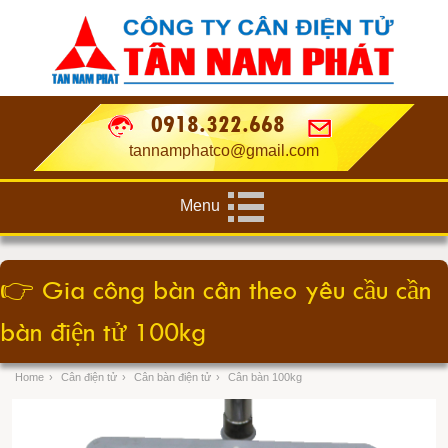
0918.322.668
tannamphatco@gmail.com
Menu
👉
Gia công bàn cân theo yêu cầu cần
bàn điện tử 100kg
Home
›
Cân điện tử
›
Cân bàn điện tử
›
Cân bàn 100kg