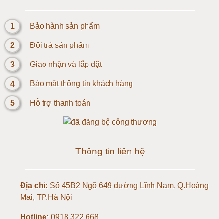
Cảm biến Loadcell 2kg
1
Bảo hành sản phẩm
Loadcell 3kg
2
Đôi trả sản phẩm
Loadcell 5kg
3
Giao nhận và lắp đặt
4
Bảo mật thông tin khách hàng
Loadcell 10kg
5
Hỗ trợ thanh toán
Loadcell 20kg
Loadcell 30kg
Thông tin liên hệ
Loadcell 50kg
Địa chỉ:
Số 45B2 Ngõ 649 đường Lĩnh Nam, Q.Hoàng
Loadcell 100kg
Mai, TP.Hà Nội
Loadcell 150kg
Hotline:
0918.322.668